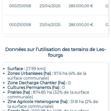
000ZS0058
23/04/2025
285 000,00 €
G
000ZS0058
23/04/2025
285 000,00 €
G
Données sur l’utilisation des terrains de
Les-
fourgs
Surface :
27.99 km2
Zones Urbanisees (ha) :
97.6 ha (4% de la
surface communale)
Zone Decharge Chantier (ha) :
0
Cultures Permanents (ha) :
0
Prairies (ha) :
874.85 ha (32% de la surface
communale)
Zine Agricole Heterogene (ha) :
31.8 ha (2% de
la surface communale)