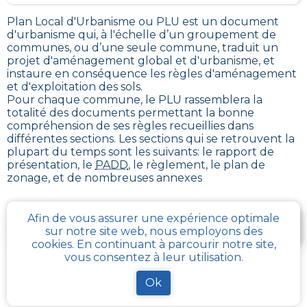
Plan Local d'Urbanisme ou PLU est un
document
d'urbanisme qui, à l'échelle d’un groupement de
communes, ou d’une seule commune, traduit un
projet d'aménagement global et d'urbanisme, et
instaure en conséquence les règles d'aménagement
et d'exploitation des sols
.
Pour chaque commune, le PLU rassemblera la
totalité des documents permettant la bonne
compréhension de ses règles recueillies dans
différentes sections. Les sections qui se retrouvent la
plupart du temps sont les suivants: le rapport de
présentation, le
PADD
, le règlement, le plan de
zonage, et de nombreuses annexes
Je télécharge gratuitement une fiche d’info sur le
Afin de vous assurer une expérience optimale
PLU et le cadastre de ma parcelle
sur notre site web, nous employons des
cookies. En continuant à parcourir notre site,
vous consentez à leur utilisation.
Comment obtenir gratuitement le Règlement
Ok
d’Urbanisme ou PLU de
Les-fourgs
?