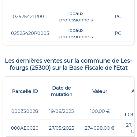
locaux
02525421P0011
PC
professionnels
locaux
02525420P0005
PC
professionnels
Les dernières ventes sur la commune de
Les-
fourgs
(
25300
) sur la Base Fiscale de l‘Etat
Date de
Parcelle ID
Valeur
Ad
mutation
-
000ZS0028
19/06/2025
100,00 €
FOU
27, 
000AE0020
27/05/2025
274 098,00 €
O