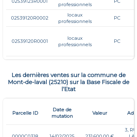
02539123R0001
PC
professionnels
locaux
02539120R0002
PC
professionnels
locaux
02539120R0001
PC
professionnels
Les dernières ventes sur la commune de
Mont-de-laval
(
25210
) sur la Base Fiscale de
l‘Etat
Date de
Parcelle ID
Valeur
Adr
mutation
3, R
0000C0318
14/02/2025
231 600,00 €
LA 