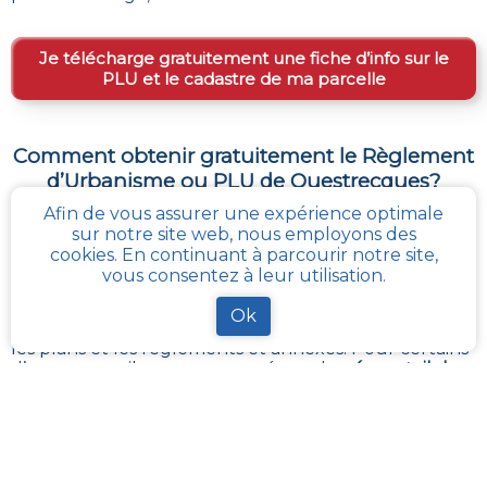
Je télécharge gratuitement une fiche d’info sur le
PLU et le cadastre de ma parcelle
Comment obtenir gratuitement le Règlement
d’Urbanisme ou PLU de
Questrecques
?
Afin de vous assurer une expérience optimale
Le
PLU est disponible gratuitement
dans la mairie de
sur notre site web, nous employons des
votre commune, ou auprès des services de
cookies. En continuant à parcourir notre site,
l’urbanisme de la communauté de communes
vous consentez à leur utilisation.
référentes.
Il revient à ces administrations de maintenir à jour les
Ok
différents documents du PLUI ou du PLUI que sont :
les plans et les règlements et annexes. Pour certains
d’entres eux, ils sont transposés sur le
géoportail de
l’urbanisme
La solution la plus simple reste
cadastre-plu.fr
ou
mon-cadastre.fr
. Grâce à ces plateformes 100%
gratuites, téléchargez en quelques clics votre fiche
PLU reprenant les informations de la parcelle qui