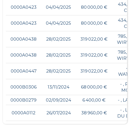
434, 
0000A0423
04/04/2025
80 000,00 €
CA
434, 
0000A0423
04/04/2025
80 000,00 €
CA
785, 
0000A0438
28/02/2025
319 022,00 €
WIRW
785, 
0000A0438
28/02/2025
319 022,00 €
WIRW
- 
0000A0447
28/02/2025
319 022,00 €
WATI
- , 
0000B0306
13/11/2024
68 000,00 €
MO
0000B0279
02/09/2024
6 400,00 €
- , L
- , 
0000A0112
26/07/2024
38 960,00 €
DU D