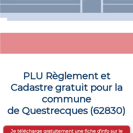
PLU Règlement et
Cadastre gratuit pour la
commune
de
Questrecques
(
62830
)
Je télécharge gratuitement une fiche d’info sur le