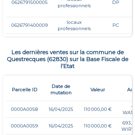
0626791500005
DP
professionnels
locaux
0626791400009
PC
professionnels
Les dernières ventes sur la commune de
Questrecques
(
62830
) sur la Base Fiscale de
l‘Etat
Date de
Parcelle ID
Valeur
Adr
mutation
- 
0000A0058
16/04/2025
110 000,00 €
WATI
693, 
0000A0059
16/04/2025
110 000,00 €
WIRW