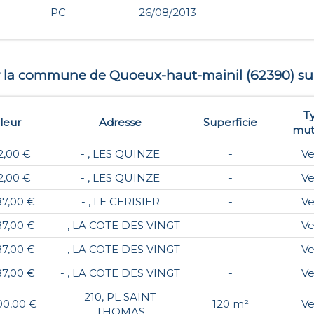
PC
26/08/2013
ur la commune de
Quoeux-haut-mainil
(
62390
) su
T
leur
Adresse
Superficie
mut
2,00 €
- , LES QUINZE
-
Ve
2,00 €
- , LES QUINZE
-
Ve
87,00 €
- , LE CERISIER
-
Ve
87,00 €
- , LA COTE DES VINGT
-
Ve
87,00 €
- , LA COTE DES VINGT
-
Ve
87,00 €
- , LA COTE DES VINGT
-
Ve
210, PL SAINT
00,00 €
120 m²
Ve
THOMAS