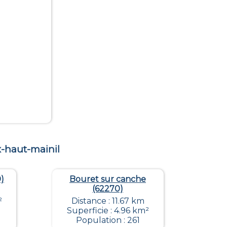
-haut-mainil
)
Bouret sur canche
(62270)
²
Distance : 11.67 km
Superficie : 4.96 km²
Population : 261