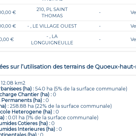
210, PL SAINT
00,00 €
-
Ve
THOMAS
00,00 €
- , LE VILLAGE OUEST
-
Ve
- , LA
0,00 €
-
Ve
LONGUIGNEULLE
s sur l’utilisation des terrains de
Quoeux-haut-
:
12.08 km2
banisees (ha) :
54.0 ha (5% de la surface communale)
harge Chantier (ha) :
0
 Permanents (ha) :
0
ha) :
258.88 ha (22% de la surface communale)
icole Heterogene (ha) :
0
a) :
0.01 ha (1% de la surface communale)
mides Cotieres (ha) :
0
mides Interieures (ha) :
0
tinentales (ha) :
0