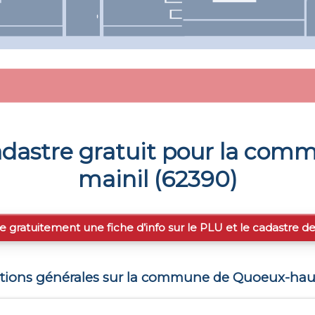
dastre gratuit pour la com
mainil
(
62390
)
e gratuitement une fiche d’info sur le PLU et le cadastre d
tions générales sur la commune de
Quoeux-haut