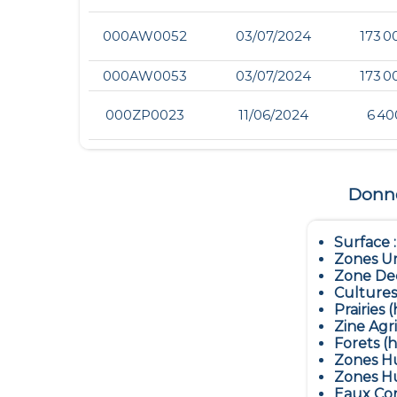
000AW0052
03/07/2024
173 0
000AW0053
03/07/2024
173 0
000ZP0023
11/06/2024
6 40
Donnée
Surface 
Zones Ur
Zone Dec
Cultures
Prairies (
Zine Agr
Forets (h
Zones Hu
Zones Hu
Eaux Con