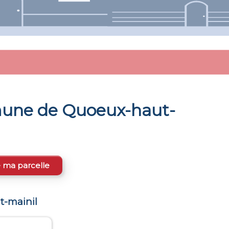
mune de
Quoeux-haut-
e ma parcelle
-mainil