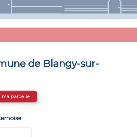
mmune de
Blangy-sur-
e ma parcelle
ternoise