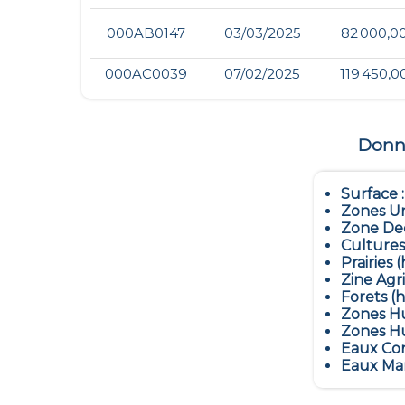
000AB0147
03/03/2025
82 000,0
000AC0039
07/02/2025
119 450,0
Donné
Surface 
Zones Ur
Zone Dec
Cultures
Prairies (
Zine Agr
Forets (h
Zones Hu
Zones Hu
Eaux Con
Eaux Mar