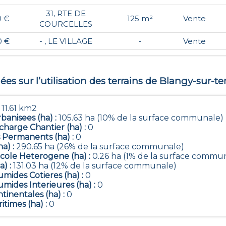
31, RTE DE
0 €
125 m²
Vente
COURCELLES
0 €
- , LE VILLAGE
-
Vente
es sur l’utilisation des terrains de
Blangy-sur-te
:
11.61 km2
banisees (ha) :
105.63 ha (10% de la surface communale)
harge Chantier (ha) :
0
 Permanents (ha) :
0
ha) :
290.65 ha (26% de la surface communale)
icole Heterogene (ha) :
0.26 ha (1% de la surface commu
a) :
131.03 ha (12% de la surface communale)
mides Cotieres (ha) :
0
mides Interieures (ha) :
0
tinentales (ha) :
0
itimes (ha) :
0