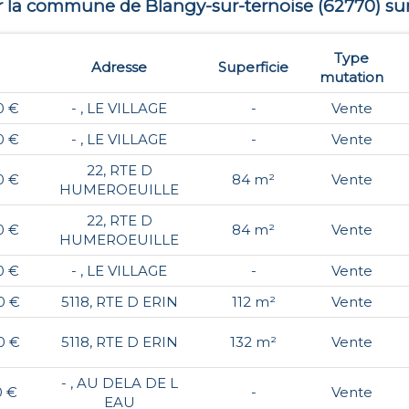
ur la commune de
Blangy-sur-ternoise
(
62770
) su
Type
Adresse
Superficie
mutation
0 €
- , LE VILLAGE
-
Vente
0 €
- , LE VILLAGE
-
Vente
22, RTE D
0 €
84 m²
Vente
HUMEROEUILLE
22, RTE D
0 €
84 m²
Vente
HUMEROEUILLE
0 €
- , LE VILLAGE
-
Vente
0 €
5118, RTE D ERIN
112 m²
Vente
0 €
5118, RTE D ERIN
132 m²
Vente
- , AU DELA DE L
0 €
-
Vente
EAU