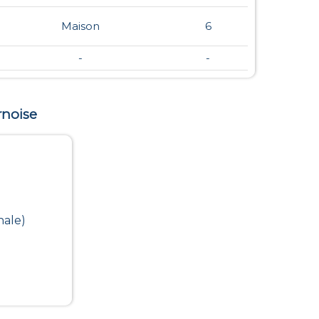
Maison
6
-
-
rnoise
nale)