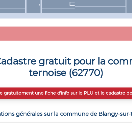
adastre gratuit pour la co
ternoise
(
62770
)
e gratuitement une fiche d’info sur le PLU et le cadastre d
ations générales sur la commune de
Blangy-sur-