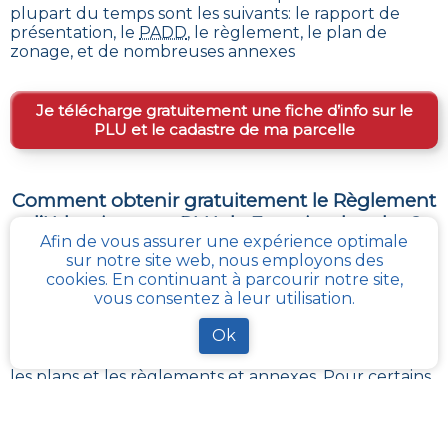
plupart du temps sont les suivants: le rapport de
présentation, le
PADD
, le règlement, le plan de
zonage, et de nombreuses annexes
Je télécharge gratuitement une fiche d’info sur le
PLU et le cadastre de ma parcelle
Comment obtenir gratuitement le Règlement
d’Urbanisme ou PLU de
Fontaine-l-etalon
?
Afin de vous assurer une expérience optimale
sur notre site web, nous employons des
Le
PLU est disponible gratuitement
dans la mairie de
cookies. En continuant à parcourir notre site,
votre commune, ou auprès des services de
vous consentez à leur utilisation.
l’urbanisme de la communauté de communes
référentes.
Ok
Il revient à ces administrations de maintenir à jour les
différents documents du PLUI ou du PLUI que sont :
les plans et les règlements et annexes. Pour certains
d’entres eux, ils sont transposés sur le
géoportail de
l’urbanisme
La solution la plus simple reste
cadastre-plu.fr