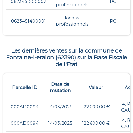
0623451500002
PC
professionnels
locaux
0623451400001
PC
professionnels
Les dernières ventes sur la commune de
Fontaine-l-etalon
(
62390
) sur la Base Fiscale
de l‘Etat
Date de
Parcelle ID
Valeur
Adr
mutation
4, R
000AD0094
14/03/2025
122 600,00 €
CAU
4, R
000AD0094
14/03/2025
122 600,00 €
CAU