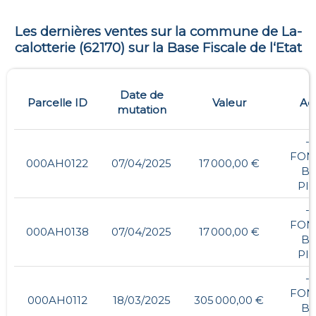
Les dernières ventes sur la commune de
La-
calotterie
(
62170
) sur la Base Fiscale de l‘Etat
Date de
Parcelle ID
Valeur
Ad
mutation
- 
FON
000AH0122
07/04/2025
17 000,00 €
B
PI
- 
FON
000AH0138
07/04/2025
17 000,00 €
B
PI
- 
FON
000AH0112
18/03/2025
305 000,00 €
B