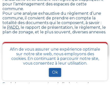
pour l’aménagement des espaces de cette
commune
.
Pour une analyse exhaustive du règlement d’une
commune, il convient de prendre en compte la
totalité des documents qui le composent, à savoir :
le
PADD
, le rapport de présentation, le règlement, le
plan de zonage, et le plus souvent, diverses annexes.
Je télécharge gratuitement une fiche d’info sur le
Afin de vous assurer une expérience optimale
PLU et le cadastre de ma parcelle
sur notre site web, nous employons des
cookies. En continuant à parcourir notre site,
vous consentez à leur utilisation.
Comment obtenir gratuitement le Règlement
Ok
d’Urbanisme ou PLU de
La-calotterie
?
En s’adressant aux services de l’urbanisme de sa
communauté de communes, ou directement de sa
commune, il est possible
d’obtenir gratuitement les
différents documents du PLU
.
Chaque administration locale a pour responsabilité
de maintenir à jour les documents d’urbanisme de