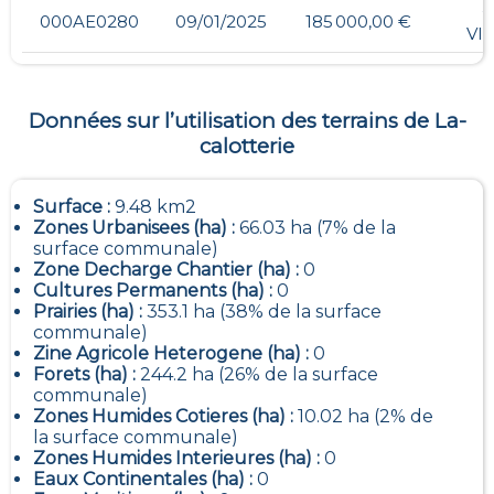
-
000AE0280
09/01/2025
185 000,00 €
VI
Données sur l’utilisation des terrains de
La-
calotterie
Surface :
9.48 km2
Zones Urbanisees (ha) :
66.03 ha (7% de la
surface communale)
Zone Decharge Chantier (ha) :
0
Cultures Permanents (ha) :
0
Prairies (ha) :
353.1 ha (38% de la surface
communale)
Zine Agricole Heterogene (ha) :
0
Forets (ha) :
244.2 ha (26% de la surface
communale)
Zones Humides Cotieres (ha) :
10.02 ha (2% de
la surface communale)
Zones Humides Interieures (ha) :
0
Eaux Continentales (ha) :
0