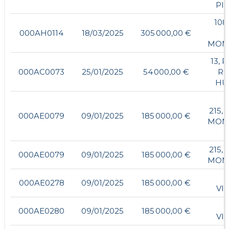
PI
108
000AH0114
18/03/2025
305 000,00 €
MON
13, 
000AC0073
25/01/2025
54 000,00 €
R
HU
215,
000AE0079
09/01/2025
185 000,00 €
MON
215,
000AE0079
09/01/2025
185 000,00 €
MON
-
000AE0278
09/01/2025
185 000,00 €
VI
-
000AE0280
09/01/2025
185 000,00 €
VI