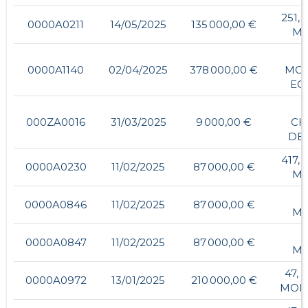
251,
0000A0211
14/05/2025
135 000,00 €
MA
-
0000A1140
02/04/2025
378 000,00 €
MOU
EC
-
000ZA0016
31/03/2025
9 000,00 €
CH
DES
417,
0000A0230
11/02/2025
87 000,00 €
MA
-
0000A0846
11/02/2025
87 000,00 €
MA
-
0000A0847
11/02/2025
87 000,00 €
MA
47, 
0000A0972
13/01/2025
210 000,00 €
MON