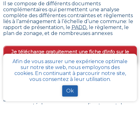
Il se compose de différents documents
complémentaires qui permettent une analyse
complète des différentes contraintes et règlements
liés à l’aménagement à l’échelle d’une commune: le
rapport de présentation, le
PADD
, le règlement, le
plan de zonage, et de nombreuses annexes
Je télécharge gratuitement une fiche d’info sur le
PLU et le cadastre de ma parcelle
Afin de vous assurer une expérience optimale
sur notre site web, nous employons des
cookies. En continuant à parcourir notre site,
vous consentez à leur utilisation.
Comment obtenir gratuitement le Règlement
d’Urbanisme ou PLU de
Ecuires
?
Ok
En s’adressant aux services de l’urbanisme de sa
communauté de communes, ou directement de sa
commune, il est possible
d’obtenir gratuitement les
différents documents du PLU
.
Chaque administration locale a pour responsabilité
de maintenir à jour les documents d’urbanisme de
son périmètre. La Loi impose aussi sa mise à disposition