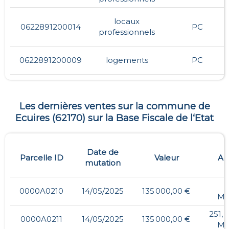
locaux
0622891200014
PC
professionnels
0622891200009
logements
PC
Les dernières ventes sur la commune de
Ecuires
(
62170
) sur la Base Fiscale de l‘Etat
Date de
Parcelle ID
Valeur
Ad
mutation
-
0000A0210
14/05/2025
135 000,00 €
MA
251,
0000A0211
14/05/2025
135 000,00 €
MA