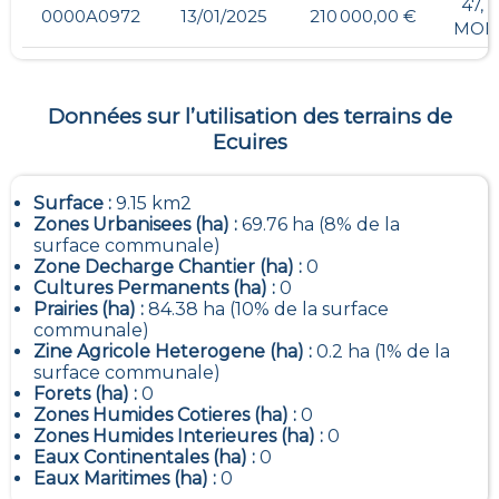
47, 
0000A0972
13/01/2025
210 000,00 €
MON
Données sur l’utilisation des terrains de
Ecuires
Surface :
9.15 km2
Zones Urbanisees (ha) :
69.76 ha (8% de la
surface communale)
Zone Decharge Chantier (ha) :
0
Cultures Permanents (ha) :
0
Prairies (ha) :
84.38 ha (10% de la surface
communale)
Zine Agricole Heterogene (ha) :
0.2 ha (1% de la
surface communale)
Forets (ha) :
0
Zones Humides Cotieres (ha) :
0
Zones Humides Interieures (ha) :
0
Eaux Continentales (ha) :
0
Eaux Maritimes (ha) :
0