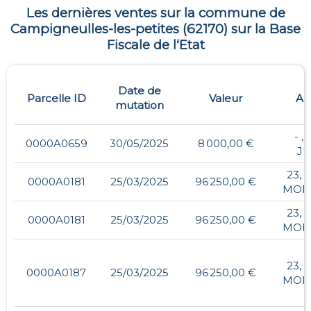
Les dernières ventes sur la commune de
Campigneulles-les-petites
(
62170
) sur la Base
Fiscale de l‘Etat
Date de
Parcelle ID
Valeur
Ad
mutation
- ,
0000A0659
30/05/2025
8 000,00 €
JU
23, 
0000A0181
25/03/2025
96 250,00 €
MON
23, 
0000A0181
25/03/2025
96 250,00 €
MON
23, 
0000A0187
25/03/2025
96 250,00 €
MON