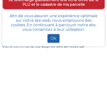
PLU et le cadastre de ma parcelle
Afin de vous assurer une expérience optimale
sur notre site web, nous employons des
Comment obtenir gratuitement le Règlement
cookies. En continuant à parcourir notre site,
d’Urbanisme ou PLU de
Campigneulles-les-
vous consentez à leur utilisation.
petites
?
Ok
Le
PLU est disponible gratuitement
dans la mairie de
votre commune, ou auprès des services de
l’urbanisme de la communauté de communes
référentes.
Il revient à ces administrations de maintenir à jour les
différents documents du PLUI ou du PLUI que sont :
les plans et les règlements et annexes. Pour certains
d’entres eux, ils sont transposés sur le
géoportail de
l’urbanisme
La solution la plus simple reste
cadastre-plu.fr
ou
mon-cadastre.fr
. Grâce à ces plateformes 100%
gratuites, téléchargez en quelques clics votre fiche
PLU reprenant les informations de la parcelle qui
vous intéresse
.