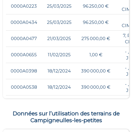
-
0000A0223
25/03/2025
96 250,00 €
CIM
-
0000A0434
25/03/2025
96 250,00 €
CIM
7, 
0000A0477
21/03/2025
275 000,00 €
CE
- ,
0000A0655
11/02/2025
1,00 €
JU
- ,
0000A0398
18/12/2024
390 000,00 €
JU
- ,
0000A0538
18/12/2024
390 000,00 €
JU
Données sur l’utilisation des terrains de
Campigneulles-les-petites