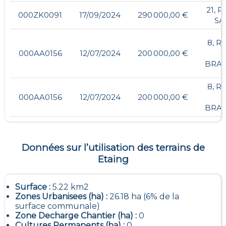
21, 
000ZK0091
17/09/2024
290 000,00 €
SA
8, R
000AA0156
12/07/2024
200 000,00 €
BRAS
8, R
000AA0156
12/07/2024
200 000,00 €
BRAS
Données sur l’utilisation des terrains de
Etaing
Surface :
5.22 km2
Zones Urbanisees (ha) :
26.18 ha (6% de la
surface communale)
Zone Decharge Chantier (ha) :
0
Cultures Permanents (ha) :
0