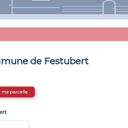
ommune de
Festubert
e ma parcelle
ert