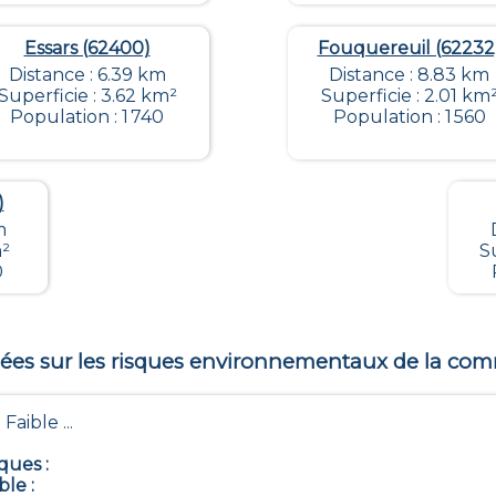
Essars (62400)
Fouquereuil (62232
Distance : 6.39 km
Distance : 8.83 km
Superficie : 3.62 km²
Superficie : 2.01 km
Population : 1 740
Population : 1 560
)
m
m²
S
0
es sur les risques environnementaux de la c
 Faible ...
iques
:
ble
: