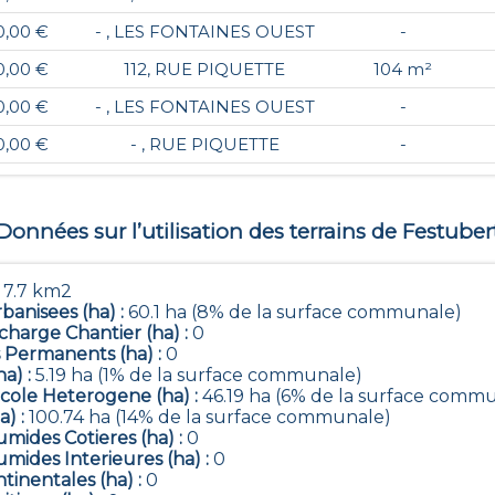
0,00 €
- , LES FONTAINES OUEST
-
0,00 €
112, RUE PIQUETTE
104 m²
0,00 €
- , LES FONTAINES OUEST
-
0,00 €
- , RUE PIQUETTE
-
Données sur l’utilisation des terrains de
Festuber
:
7.7 km2
banisees (ha) :
60.1 ha (8% de la surface communale)
harge Chantier (ha) :
0
 Permanents (ha) :
0
ha) :
5.19 ha (1% de la surface communale)
icole Heterogene (ha) :
46.19 ha (6% de la surface comm
a) :
100.74 ha (14% de la surface communale)
mides Cotieres (ha) :
0
mides Interieures (ha) :
0
tinentales (ha) :
0