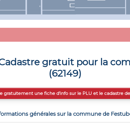
Cadastre gratuit pour la c
(
62149
)
e gratuitement une fiche d’info sur le PLU et le cadastre d
formations générales sur la commune de
Festub