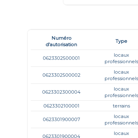
Numéro
Type
d’autorisation
locaux
0623302500001
professionnel
locaux
0623302500002
professionnel
locaux
0623302300004
professionnel
0623302100001
terrains
locaux
0623301900007
professionnel
locaux
0623301900004