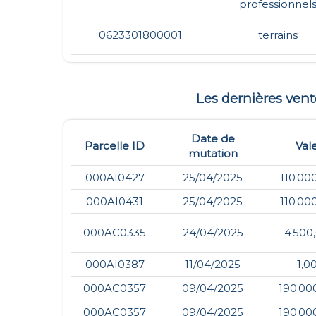
professionnel
0623301800001
terrains
Les dernières ven
Date de
Parcelle ID
Val
mutation
000AI0427
25/04/2025
110 00
000AI0431
25/04/2025
110 00
000AC0335
24/04/2025
4 500
000AI0387
11/04/2025
1,0
000AC0357
09/04/2025
190 00
000AC0357
09/04/2025
190 00