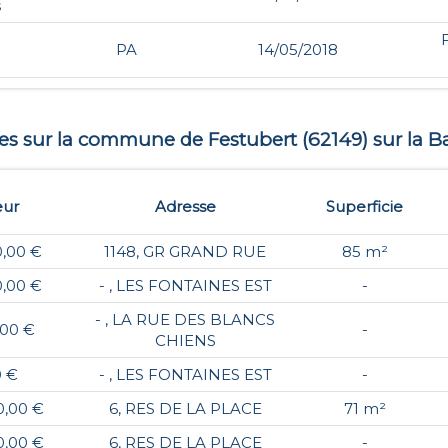
s
PA
14/05/2018
tes sur la commune de
Festubert
(
62149
) sur la B
eur
Adresse
Superficie
0,00 €
1148, GR GRAND RUE
85 m²
0,00 €
- , LES FONTAINES EST
-
- , LA RUE DES BLANCS
,00 €
-
CHIENS
0 €
- , LES FONTAINES EST
-
0,00 €
6, RES DE LA PLACE
71 m²
0,00 €
6, RES DE LA PLACE
-