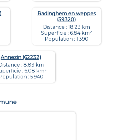
)
Radinghem en weppes
(59320)
²
Distance : 18.23 km
Superficie : 6.84 km²
Population : 1 390
Annezin (62232)
Distance : 8.83 km
uperficie : 6.08 km²
Population : 5 940
ommune