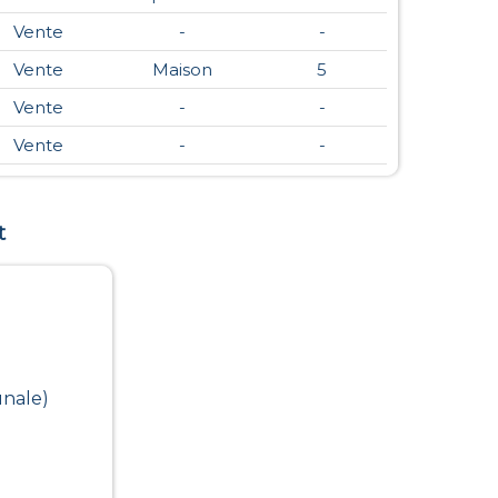
Vente
-
-
Vente
Maison
5
Vente
-
-
Vente
-
-
t
unale)