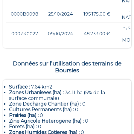
NAT
- 
0000B0098
25/10/2024
195 175,00 €
NAT
- , 
000ZK0027
09/10/2024
48 733,00 €
MOE
Données sur l’utilisation des terrains de
Boursies
Surface :
7.64 km2
Zones Urbanisees (ha) :
34.11 ha (5% de la
surface communale)
Zone Decharge Chantier (ha) :
0
Cultures Permanents (ha) :
0
Prairies (ha) :
0
Zine Agricole Heterogene (ha) :
0
Forets (ha) :
0
Zones Humides Cotieres (ha) :
0