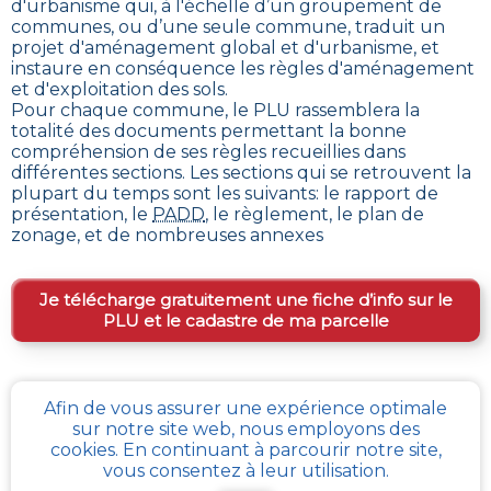
d'urbanisme qui, à l'échelle d’un groupement de
communes, ou d’une seule commune, traduit un
projet d'aménagement global et d'urbanisme, et
instaure en conséquence les règles d'aménagement
et d'exploitation des sols
.
Pour chaque commune, le PLU rassemblera la
totalité des documents permettant la bonne
compréhension de ses règles recueillies dans
différentes sections. Les sections qui se retrouvent la
plupart du temps sont les suivants: le rapport de
présentation, le
PADD
, le règlement, le plan de
zonage, et de nombreuses annexes
Je télécharge gratuitement une fiche d’info sur le
PLU et le cadastre de ma parcelle
Comment obtenir gratuitement le Règlement
Afin de vous assurer une expérience optimale
d’Urbanisme ou PLU de
Boursies
?
sur notre site web, nous employons des
cookies. En continuant à parcourir notre site,
En s’adressant aux services de l’urbanisme de sa
vous consentez à leur utilisation.
communauté de communes, ou directement de sa