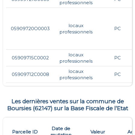
professionnels
locaux
05909720O0003
PC
professionnels
locaux
05909715C0002
PC
professionnels
locaux
05909712C0008
PC
professionnels
Les dernières ventes sur la commune de
Boursies
(
62147
) sur la Base Fiscale de l‘Etat
Date de
Parcelle ID
Valeur
Ad
mutation