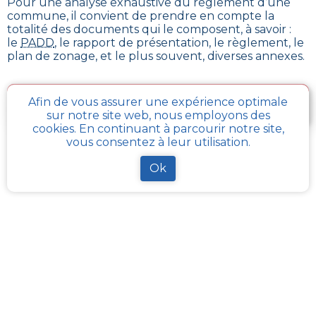
Pour une analyse exhaustive du règlement d’une
commune, il convient de prendre en compte la
totalité des documents qui le composent, à savoir :
le
PADD
, le rapport de présentation, le règlement, le
plan de zonage, et le plus souvent, diverses annexes.
Je télécharge gratuitement une fiche d’info sur le
Afin de vous assurer une expérience optimale
PLU et le cadastre de ma parcelle
sur notre site web, nous employons des
cookies. En continuant à parcourir notre site,
vous consentez à leur utilisation.
Comment obtenir gratuitement le Règlement
Ok
d’Urbanisme ou PLU de
Wancourt
?
Pour
obtenir le PLU gratuitement
,
il faut s’adresser
aux services d'urbanisme de la mairie de la commune
ou de l’intercommunalité Chaque commune
française a pour charge de tenir à jour et à disposition
du publique, le PLU de son territoire. Les services
départementaux ont aussi à charge de rassembler et
contrôler la bonne mise à jour de ces documents
d’urbanisme et de s’assurer de leur bonne
transmission au :
géoportail de l’urbanisme