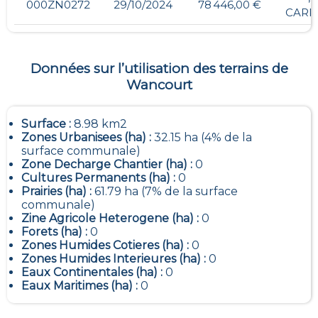
000ZN0272
29/10/2024
78 446,00 €
CARR
Données sur l’utilisation des terrains de
Wancourt
Surface :
8.98 km2
Zones Urbanisees (ha) :
32.15 ha (4% de la
surface communale)
Zone Decharge Chantier (ha) :
0
Cultures Permanents (ha) :
0
Prairies (ha) :
61.79 ha (7% de la surface
communale)
Zine Agricole Heterogene (ha) :
0
Forets (ha) :
0
Zones Humides Cotieres (ha) :
0
Zones Humides Interieures (ha) :
0
Eaux Continentales (ha) :
0
Eaux Maritimes (ha) :
0