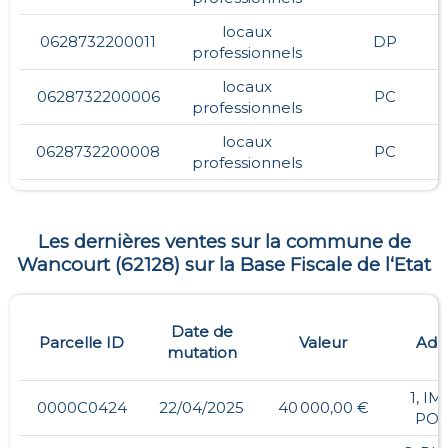
locaux
0628732200011
DP
professionnels
locaux
0628732200006
PC
professionnels
locaux
0628732200008
PC
professionnels
Les dernières ventes sur la commune de
Wancourt
(
62128
) sur la Base Fiscale de l‘Etat
Date de
Parcelle ID
Valeur
Adr
mutation
1, I
0000C0424
22/04/2025
40 000,00 €
POI