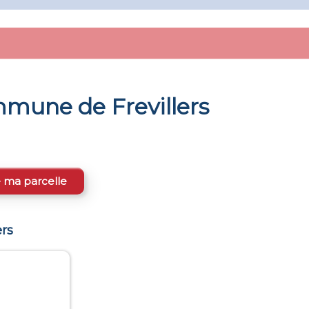
commune de
Frevillers
e ma parcelle
ers