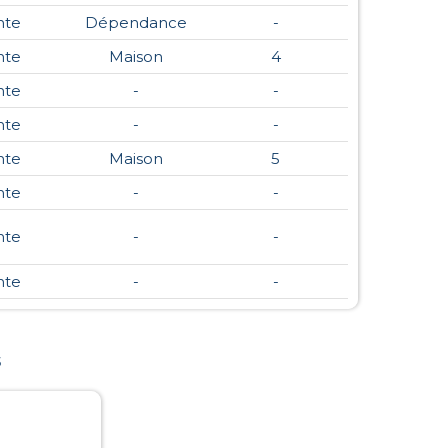
nte
Dépendance
-
nte
Maison
4
nte
-
-
nte
-
-
nte
Maison
5
nte
-
-
nte
-
-
nte
-
-
s