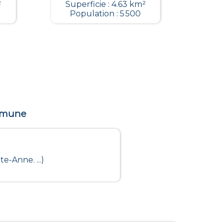
²
Superficie : 4.63 km²
Population : 5 500
ommune
e-Anne. ...)