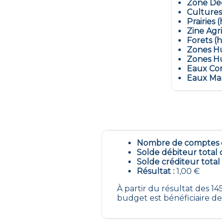
Zone Dec
Cultures
Prairies (
Zine Agr
Forets (h
Zones Hu
Zones Hu
Eaux Con
Eaux Mar
Nombre de comptes é
Solde débiteur total 
Solde créditeur total
Résultat :
1,00 €
À partir du résultat des 
budget est bénéficiaire de