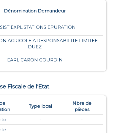
Dénomination Demandeur
SIST EXPL STATIONS EPURATION
ON AGRICOLE A RESPONSABILITE LIMITEE
DUEZ
EARL CARON GOURDIN
se Fiscale de l‘Etat
pe
Nbre de
Type local
tion
pièces
nte
-
-
nte
-
-