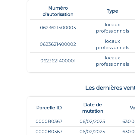
Numéro
Type
d’autorisation
locaux
0623621500003
professionnels
locaux
0623621400002
professionnels
locaux
0623621400001
professionnels
Les dernières ve
Date de
Parcelle ID
Va
mutation
0000B0367
06/02/2025
630 0
0000B0367
06/02/2025
630 0