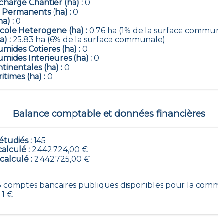
harge Chantier (ha) :
0
 Permanents (ha) :
0
ha) :
0
icole Heterogene (ha) :
0.76 ha (1% de la surface commu
a) :
25.83 ha (6% de la surface communale)
mides Cotieres (ha) :
0
mides Interieures (ha) :
0
tinentales (ha) :
0
itimes (ha) :
0
Balance comptable et données financières
tudiés :
145
calculé :
2 442 724,00 €
 calculé :
2 442 725,00 €
145 comptes bancaires publiques disponibles pour la com
 1 €