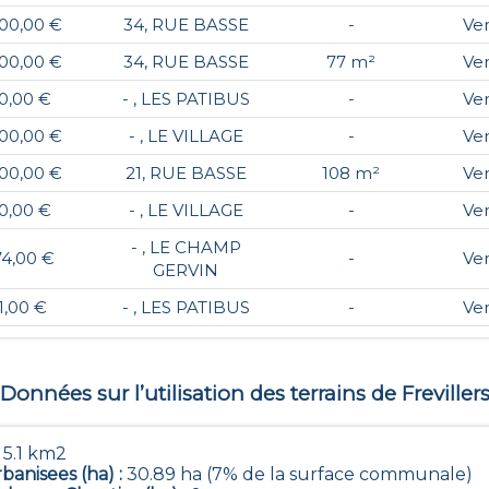
00,00 €
34, RUE BASSE
-
Ve
00,00 €
34, RUE BASSE
77 m²
Ve
0,00 €
- , LES PATIBUS
-
Ve
00,00 €
- , LE VILLAGE
-
Ve
00,00 €
21, RUE BASSE
108 m²
Ve
0,00 €
- , LE VILLAGE
-
Ve
- , LE CHAMP
74,00 €
-
Ve
GERVIN
1,00 €
- , LES PATIBUS
-
Ve
Données sur l’utilisation des terrains de
Freviller
:
5.1 km2
banisees (ha) :
30.89 ha (7% de la surface communale)