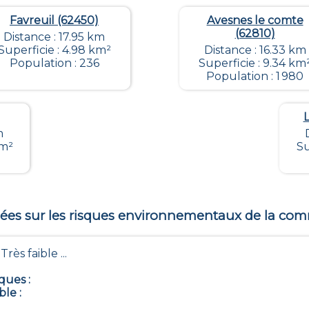
Favreuil (62450)
Avesnes le comte
(62810)
Distance : 17.95 km
Superficie : 4.98 km²
Distance : 16.33 km
Population : 236
Superficie : 9.34 km
Population : 1 980
L
m
km²
Su
es sur les risques environnementaux de la c
- Très faible ...
iques
:
ble
: