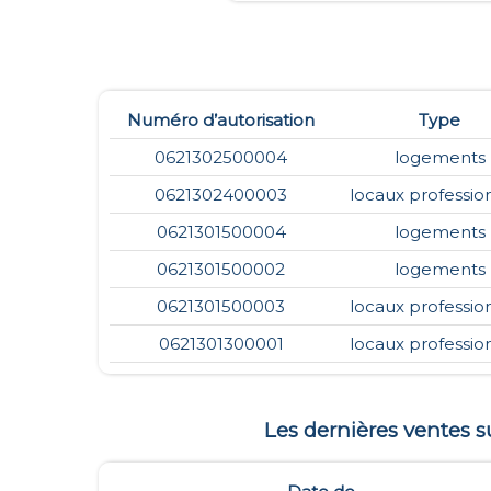
Numéro d’autorisation
Type
0621302500004
logements
0621302400003
locaux professio
0621301500004
logements
0621301500002
logements
0621301500003
locaux professio
0621301300001
locaux professio
Les dernières ventes