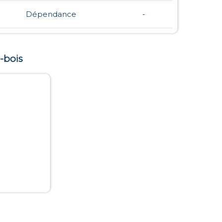
Dépendance
-
u-bois