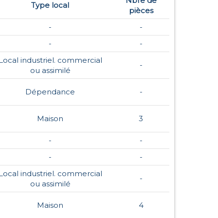
Nbre de
Type local
pièces
-
-
-
-
Local industriel. commercial
-
ou assimilé
Dépendance
-
Maison
3
-
-
-
-
Local industriel. commercial
-
ou assimilé
Maison
4