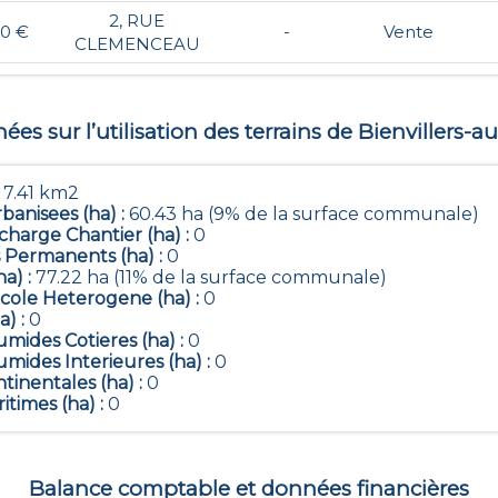
2, RUE
00 €
-
Vente
CLEMENCEAU
es sur l’utilisation des terrains de
Bienvillers-a
:
7.41 km2
banisees (ha) :
60.43 ha (9% de la surface communale)
harge Chantier (ha) :
0
 Permanents (ha) :
0
ha) :
77.22 ha (11% de la surface communale)
icole Heterogene (ha) :
0
a) :
0
mides Cotieres (ha) :
0
mides Interieures (ha) :
0
tinentales (ha) :
0
itimes (ha) :
0
Balance comptable et données financières