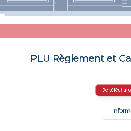
PLU Règlement et Ca
Je télécharg
Inform