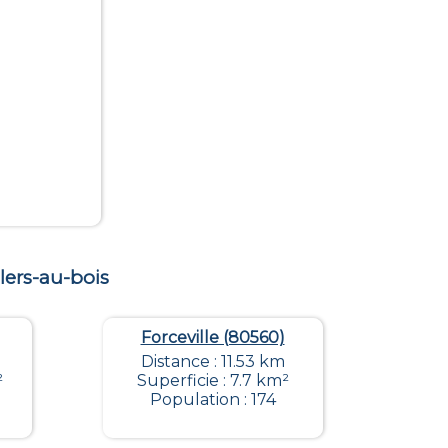
llers-au-bois
Forceville (80560)
Distance : 11.53 km
²
Superficie : 7.7 km²
Population : 174