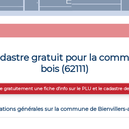
dastre gratuit pour la com
bois
(
62111
)
e gratuitement une fiche d’info sur le PLU et le cadastre d
ations générales sur la commune de
Bienvillers