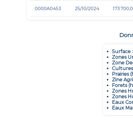
0000A0453
25/10/2024
173 700,
Donné
Surface 
Zones Ur
Zone Dec
Cultures
Prairies (
Zine Agr
Forets (h
Zones Hu
Zones Hu
Eaux Con
Eaux Mar