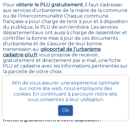
Pour
obtenir le PLU gratuitement
,
il faut s’adresser
aux services d'urbanisme de la mairie de la commune
ou de l’intercommunalité Chaque commune
française a pour charge de tenir à jour et à disposition
du publique, le PLU de son territoire. Les services
départementaux ont aussi à charge de rassembler et
contrôler la bonne mise à jour de ces documents
d’urbanisme et de s’assurer de leur bonne
transmission au :
géoportail de l’urbanisme
cadastre-plu.fr
vous propose de recevoir,
gratuitement et directement par e-mail, une fiche
PLU et cadastre avec les informations pertinentes sur
la parcelle de votre choix
.
La plateforme
Urbanease
propose un accès interactif
Afin de vous assurer une expérience optimale
simplifié à tous les règlements d’urbanisme en
sur notre site web, nous employons des
France mais réservé uniquement aux professionnels
cookies. En continuant à parcourir notre site,
du secteur immobilier
vous consentez à leur utilisation.
Ce que contient la fiche synthétique PLU, pour la
Ok
parcelle de votre choix à
Clairefougere
, que nous
mettons gratuitement à votre disposition :
Un visuel de la parcelle sélectionnée sur le plan