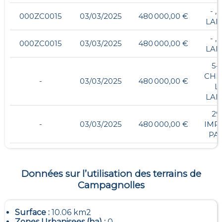
- ,
000ZC0015
03/03/2025
480 000,00 €
LA
- ,
000ZC0015
03/03/2025
480 000,00 €
LA
54
CHE
-
03/03/2025
480 000,00 €
L
LA
29
-
03/03/2025
480 000,00 €
IMP
PA
Données sur l’utilisation des terrains de
Campagnolles
Surface :
10.06 km2
Zones Urbanisees (ha) :
0