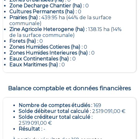
Zone Decharge Chantier (ha) :
0
Cultures Permanents (ha) :
0
Prairies (ha) :
439.95 ha (44% de la surface
communale)
Zine Agricole Heterogene (ha) :
138.15 ha (14%
de la surface communale)
Forets (ha) :
0
Zones Humides Cotieres (ha) :
0
Zones Humides Interieures (ha) :
0
Eaux Continentales (ha) :
0
Eaux Maritimes (ha) :
0
Balance comptable et données financières
Nombre de comptes étudiés :
169
Solde débiteur total calculé :
2 519 091,00 €
Solde créditeur total calculé :
2 519 091,00 €
Résultat :
-