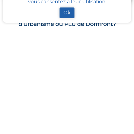
vous consentez à leur utilisation.
Ok
Comment obtenir gratuitement le Règlement
d’Urbanisme ou PLU de
Domfront
?
En s’adressant aux services de l’urbanisme de sa
communauté de communes, ou directement de sa
commune, il est possible
d’obtenir gratuitement les
différents documents du PLU
.
Chaque administration locale a pour responsabilité
de maintenir à jour les documents d’urbanisme de
son périmètre. La Loi impose aussi sa mise à disposition
publique et gratuite à toute personne en
demandant la consultation.
Avec
cadastre-plu.fr
vous pouvez recevoir en
quelques clics, complètement gratuitement, une
fiche PLU simple avec toutes les informations
nécessaires à vos projets : vendre, acheter ou faire
des travaux
.
La plateforme
Urbanease
propose un accès interactif
simplifié à tous les règlements d’urbanisme en
France mais réservé uniquement aux professionnels