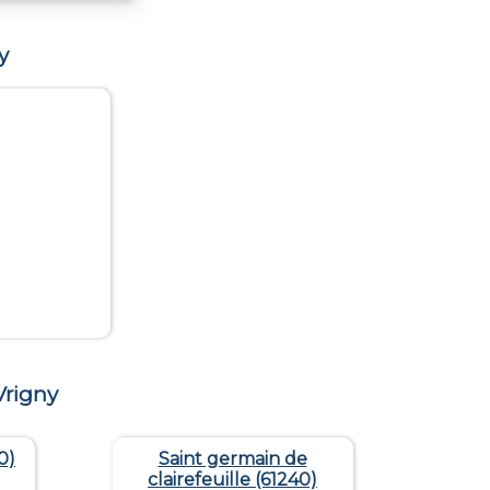
y
Vrigny
0)
Saint germain de
clairefeuille (61240)