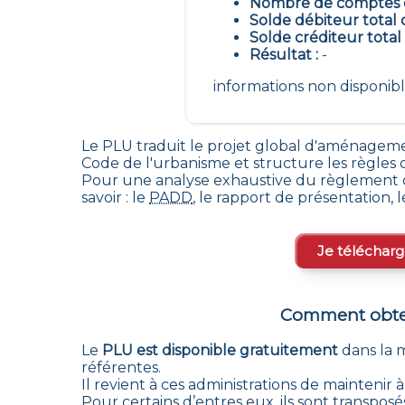
Nombre de comptes é
Solde débiteur total 
Solde créditeur total
Résultat :
-
informations non disponi
Le PLU traduit le
projet global d'aménageme
Code de l'urbanisme et structure les règle
Pour une analyse exhaustive du règlement d
savoir : le
PADD
, le rapport de présentation, 
Je télécharg
Comment obten
Le
PLU est disponible gratuitement
dans la 
référentes.
Il revient à ces administrations de maintenir
Pour certains d’entres eux, ils sont transposé