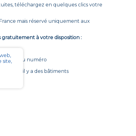
tuites, téléchargez en quelques clics votre
n France mais réservé uniquement aux
gratuitement à votre disposition :
 web,
section et du numéro
site,
posent, s’il y a des bâtiments
mmune
stre :