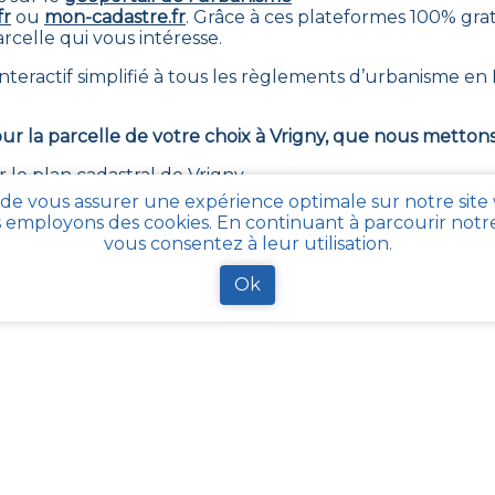
fr
ou
mon-cadastre.fr
. Grâce à ces plateformes 100% gra
rcelle qui vous intéresse
.
nteractif simplifié à tous les règlements d’urbanisme e
ur la parcelle de votre choix à
Vrigny
, que nous mettons 
r le plan cadastral de
Vrigny
 de vous assurer une expérience optimale sur notre site
e), composé du code Insee de Vrigny, du préfixe, de la 
 employons des cookies. En continuant à parcourir notre 
 m²
vous consentez à leur utilisation.
calculée en fonction de la taille des bâtiments qui la com
Ok
 la parcelle sur le PLU (plan local d'Urbanisme) de la co
s de loi importants concernant le cada
RFTEXT000000686267
le_lc/LEGIARTI000036588629
GISCTA000006180153