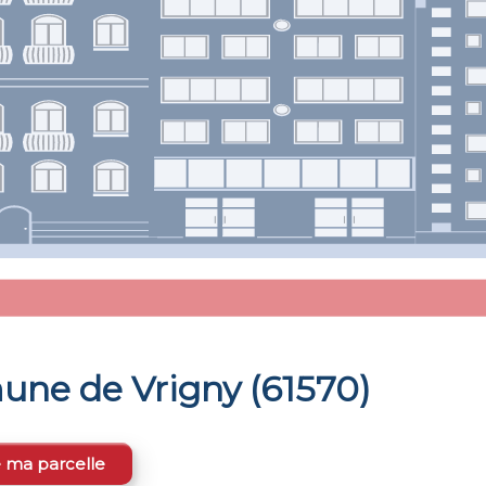
mune de
Vrigny
(
61570
)
e ma parcelle