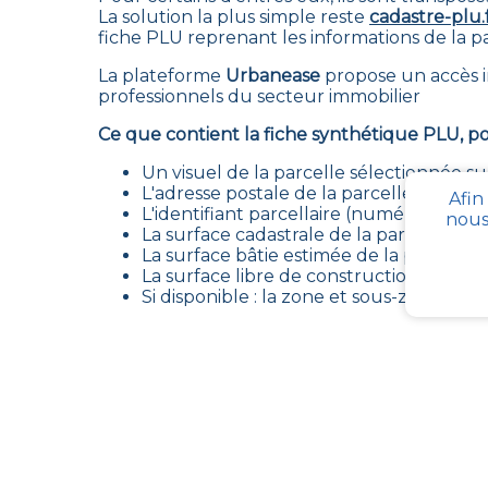
La solution la plus simple reste
cadastre-plu.
fiche PLU reprenant les informations de la pa
La plateforme
Urbanease
propose un accès i
professionnels du secteur immobilier
Ce que contient la fiche synthétique PLU, po
Un visuel de la parcelle sélectionnée su
L'adresse postale de la parcelle
Afin
L'identifiant parcellaire (numéro uniqu
nous
La surface cadastrale de la parcelle, en
La surface bâtie estimée de la parcelle, 
La surface libre de construction au sol
Si disponible : la zone et sous-zone de
Texte
https://www.legifrance.gouv.fr/loda/id/JO
https://www.legifrance.gouv.fr/codes/artic
https://www.legifrance.gouv.fr/codes/id/LE