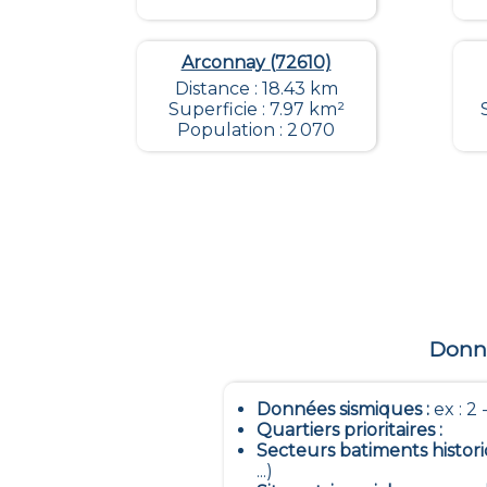
Arconnay (72610)
Distance : 18.43 km
Superficie : 7.97 km²
Population : 2 070
Donné
Données sismiques
:
ex : 2 -
Quartiers prioritaires
:
Secteurs batiments histor
...)