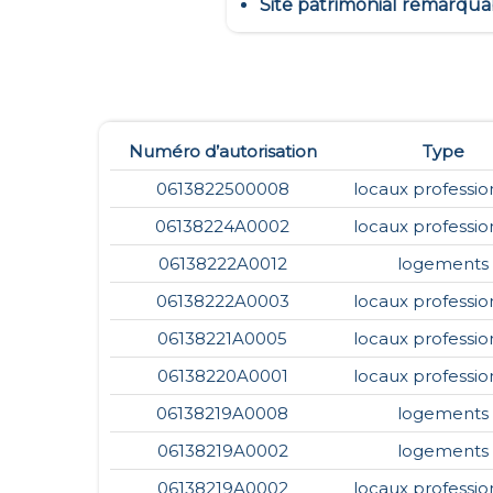
Site patrimonial remarqua
Numéro d’autorisation
Type
0613822500008
locaux professio
06138224A0002
locaux professio
06138222A0012
logements
06138222A0003
locaux professio
06138221A0005
locaux professio
06138220A0001
locaux professio
06138219A0008
logements
06138219A0002
logements
06138219A0002
locaux professio