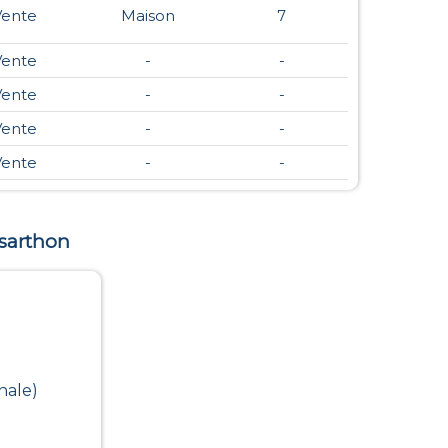
Vente
Maison
7
Vente
-
-
Vente
-
-
Vente
-
-
Vente
-
-
-sarthon
nale)