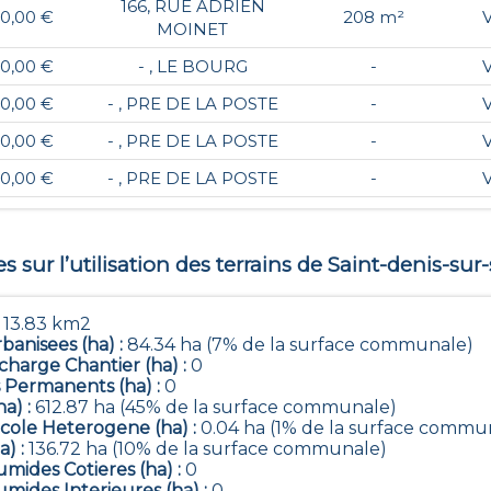
166, RUE ADRIEN
0,00 €
208 m²
MOINET
0,00 €
- , LE BOURG
-
0,00 €
- , PRE DE LA POSTE
-
0,00 €
- , PRE DE LA POSTE
-
0,00 €
- , PRE DE LA POSTE
-
 sur l’utilisation des terrains de
Saint-denis-sur
:
13.83 km2
banisees (ha) :
84.34 ha (7% de la surface communale)
harge Chantier (ha) :
0
 Permanents (ha) :
0
ha) :
612.87 ha (45% de la surface communale)
icole Heterogene (ha) :
0.04 ha (1% de la surface commu
a) :
136.72 ha (10% de la surface communale)
mides Cotieres (ha) :
0
mides Interieures (ha) :
0