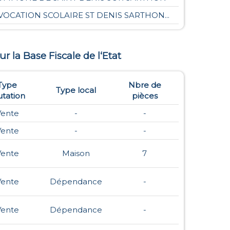
 VOCATION SCOLAIRE ST DENIS SARTHON...
sur la Base Fiscale de l‘Etat
Type
Nbre de
Type local
tation
pièces
Vente
-
-
Vente
-
-
Vente
Maison
7
Vente
Dépendance
-
Vente
Dépendance
-