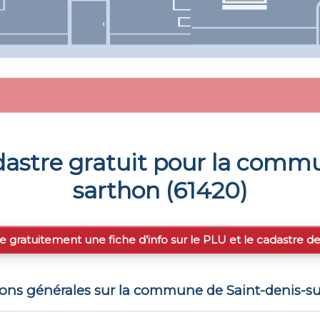
astre gratuit pour la comm
sarthon
(
61420
)
e gratuitement une fiche d’info sur le PLU et le cadastre d
ions générales sur la commune de
Saint-denis-s