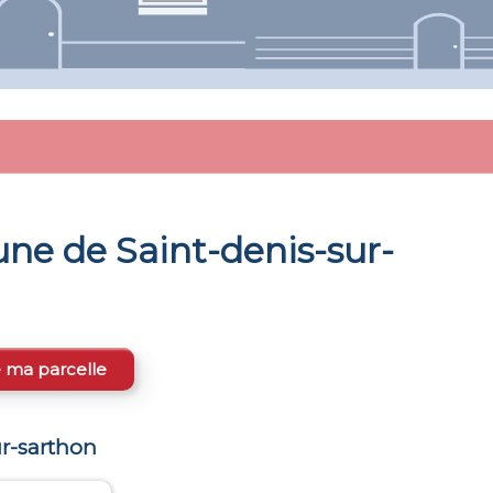
une de
Saint-denis-sur-
e ma parcelle
ur-sarthon