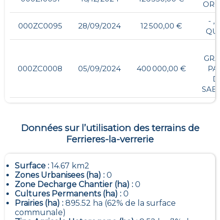
ORG
- ,
000ZC0095
28/09/2024
12 500,00 €
QU
-
GR
000ZC0008
05/09/2024
400 000,00 €
PA
D
SAB
Données sur l’utilisation des terrains de
Ferrieres-la-verrerie
Surface :
14.67 km2
Zones Urbanisees (ha) :
0
Zone Decharge Chantier (ha) :
0
Cultures Permanents (ha) :
0
Prairies (ha) :
895.52 ha (62% de la surface
communale)