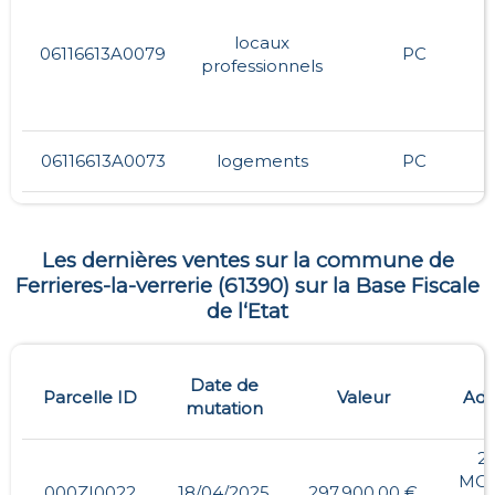
locaux
06116613A0079
PC
professionnels
06116613A0073
logements
PC
Les dernières ventes sur la commune de
Ferrieres-la-verrerie
(
61390
) sur la Base Fiscale
de l‘Etat
Date de
Parcelle ID
Valeur
Adr
mutation
2,
MO
000ZI0022
18/04/2025
297 900,00 €