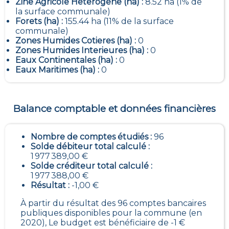
Zine Agricole Heterogene (ha) :
8.52 ha (1% de
la surface communale)
Forets (ha) :
155.44 ha (11% de la surface
communale)
Zones Humides Cotieres (ha) :
0
Zones Humides Interieures (ha) :
0
Eaux Continentales (ha) :
0
Eaux Maritimes (ha) :
0
Balance comptable et données financières
Nombre de comptes étudiés :
96
Solde débiteur total calculé :
1 977 389,00 €
Solde créditeur total calculé :
1 977 388,00 €
Résultat :
-1,00 €
À partir du résultat des 96 comptes bancaires
publiques disponibles pour la commune (en
2020), Le budget est bénéficiaire de -1 €