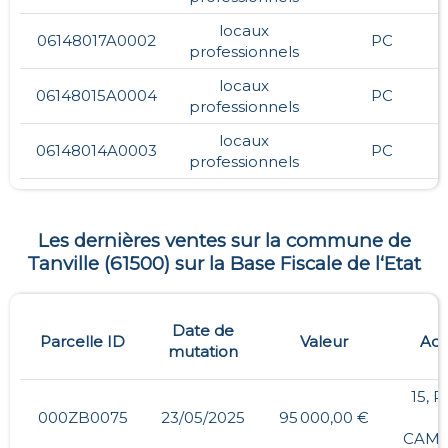
locaux
06148017A0002
PC
professionnels
locaux
06148015A0004
PC
professionnels
locaux
06148014A0003
PC
professionnels
Les dernières ventes sur la commune de
Tanville
(
61500
) sur la Base Fiscale de l‘Etat
Date de
Parcelle ID
Valeur
Adr
mutation
15, 
000ZB0075
23/05/2025
95 000,00 €
CAMU