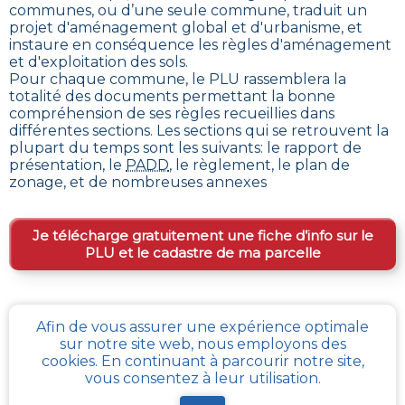
communes, ou d’une seule commune, traduit un
projet d'aménagement global et d'urbanisme, et
instaure en conséquence les règles d'aménagement
et d'exploitation des sols
.
Pour chaque commune, le PLU rassemblera la
totalité des documents permettant la bonne
compréhension de ses règles recueillies dans
différentes sections. Les sections qui se retrouvent la
plupart du temps sont les suivants: le rapport de
présentation, le
PADD
, le règlement, le plan de
zonage, et de nombreuses annexes
Je télécharge gratuitement une fiche d’info sur le
PLU et le cadastre de ma parcelle
Comment obtenir gratuitement le Règlement
Afin de vous assurer une expérience optimale
d’Urbanisme ou PLU de
Tanville
?
sur notre site web, nous employons des
cookies. En continuant à parcourir notre site,
En s’adressant aux services de l’urbanisme de sa
vous consentez à leur utilisation.
communauté de communes, ou directement de sa