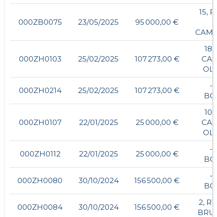
15, 
000ZB0075
23/05/2025
95 000,00 €
CAMU
18,
000ZH0103
25/02/2025
107 273,00 €
CAM
OLI
- 
000ZH0214
25/02/2025
107 273,00 €
BO
10,
000ZH0107
22/01/2025
25 000,00 €
CAM
OLI
- 
000ZH0112
22/01/2025
25 000,00 €
BO
- 
000ZH0080
30/10/2024
156 500,00 €
BO
2, R
000ZH0084
30/10/2024
156 500,00 €
BRU