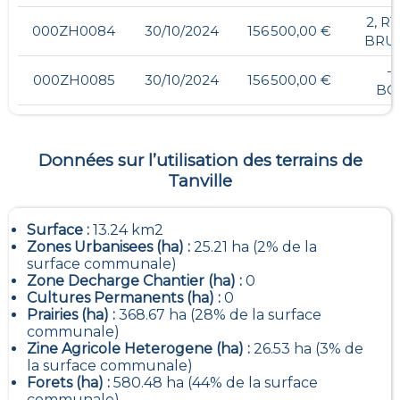
2, R
000ZH0084
30/10/2024
156 500,00 €
BRU
- 
000ZH0085
30/10/2024
156 500,00 €
BO
Données sur l’utilisation des terrains de
Tanville
Surface :
13.24 km2
Zones Urbanisees (ha) :
25.21 ha (2% de la
surface communale)
Zone Decharge Chantier (ha) :
0
Cultures Permanents (ha) :
0
Prairies (ha) :
368.67 ha (28% de la surface
communale)
Zine Agricole Heterogene (ha) :
26.53 ha (3% de
la surface communale)
Forets (ha) :
580.48 ha (44% de la surface
communale)