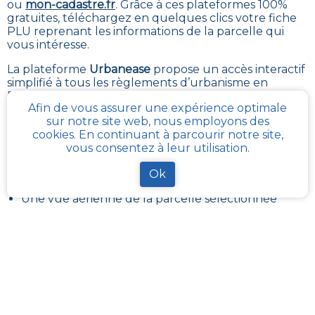
ou
mon-cadastre.fr
. Grâce à ces plateformes 100%
gratuites, téléchargez en quelques clics votre fiche
PLU reprenant les informations de la parcelle qui
vous intéresse
.
La plateforme
Urbanease
propose un accès interactif
simplifié à tous les règlements d’urbanisme en
France mais réservé uniquement aux professionnels
Afin de vous assurer une expérience optimale
du secteur immobilier
sur notre site web, nous employons des
La fiche synthétique
cadastre-plu.fr
pour la parcelle
cookies. En continuant à parcourir notre site,
que vous aurez sélectionné dans la commune
vous consentez à leur utilisation.
de
Lore
vous permets de consulter gratuitement les
informations suivantes:
Ok
Une vue aérienne de la parcelle sélectionnée
à
Lore
.
L’adresse connue pour la parcelle.
Le numéro unique de la parcelle qui se compose
du numéro Insee de
Lore
, des lettres de la section
cadastrale et du numéro de parcelle.
La surface de la parcelle renseignée sur le
cadastre.
L’emprise au sol des constructions présentes sur la