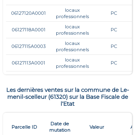
locaux
06127120A0001
PC
professionnels
locaux
06127118A0001
PC
professionnels
locaux
06127115A0003
PC
professionnels
locaux
06127113A0001
PC
professionnels
Les dernières ventes sur la commune de
Le-
menil-scelleur
(
61320
) sur la Base Fiscale de
l‘Etat
Date de
Parcelle ID
Valeur
A
mutation