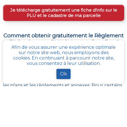
Je télécharge gratuitement une fiche d’info sur le
PLU et le cadastre de ma parcelle
Comment obtenir gratuitement le Règlement
d’Urbanisme ou PLU de
Le-menil-scelleur
?
Afin de vous assurer une expérience optimale
sur notre site web, nous employons des
Le
PLU est disponible gratuitement
dans la mairie de
cookies. En continuant à parcourir notre site,
votre commune, ou auprès des services de
vous consentez à leur utilisation.
l’urbanisme de la communauté de communes
référentes.
Ok
Il revient à ces administrations de maintenir à jour les
différents documents du PLUI ou du PLUI que sont :
les plans et les règlements et annexes. Pour certains
d’entres eux, ils sont transposés sur le
géoportail de
l’urbanisme
La solution la plus simple reste
cadastre-plu.fr
ou
mon-cadastre.fr
. Grâce à ces plateformes 100%
gratuites, téléchargez en quelques clics votre fiche
PLU reprenant les informations de la parcelle qui
vous intéresse
.