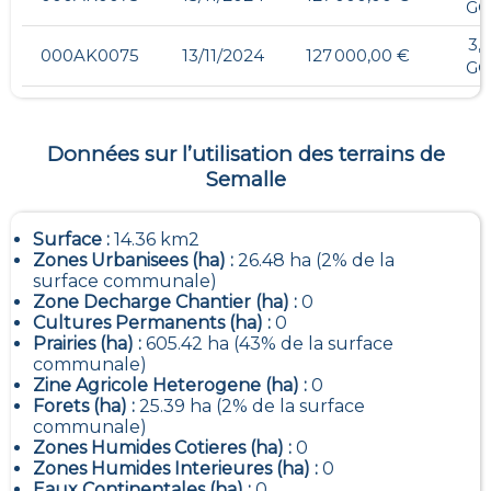
GO
3,
000AK0075
13/11/2024
127 000,00 €
GO
Données sur l’utilisation des terrains de
Semalle
Surface :
14.36 km2
Zones Urbanisees (ha) :
26.48 ha (2% de la
surface communale)
Zone Decharge Chantier (ha) :
0
Cultures Permanents (ha) :
0
Prairies (ha) :
605.42 ha (43% de la surface
communale)
Zine Agricole Heterogene (ha) :
0
Forets (ha) :
25.39 ha (2% de la surface
communale)
Zones Humides Cotieres (ha) :
0
Zones Humides Interieures (ha) :
0
Eaux Continentales (ha) :
0