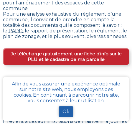
pour l’aménagement des espaces de cette
commune
.
Pour une analyse exhaustive du règlement d’une
commune, il convient de prendre en compte la
totalité des documents qui le composent, à savoir :
le
PADD
, le rapport de présentation, le règlement, le
plan de zonage, et le plus souvent, diverses annexes.
Je télécharge gratuitement une fiche d’info sur le
PLU et le cadastre de ma parcelle
Comment obtenir gratuitement le Règlement
Afin de vous assurer une expérience optimale
d’Urbanisme ou PLU de
Semalle
?
sur notre site web, nous employons des
cookies. En continuant à parcourir notre site,
Le
PLU est disponible gratuitement
dans la mairie de
vous consentez à leur utilisation.
votre commune, ou auprès des services de
l’urbanisme de la communauté de communes
Ok
référentes.
Il revient à ces administrations de maintenir à jour les
différents documents du PLUI ou du PLUI que sont :