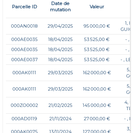
Date de
Parcelle ID
Valeur
A
mutation
1, 
000AN0018
29/04/2025
95 000,00 €
GUIC
000AE0035
18/04/2025
53 525,00 €
- ,
000AE0035
18/04/2025
53 525,00 €
- ,
000AE0037
18/04/2025
53 525,00 €
- , L
5,
000AK0111
29/03/2025
162 000,00 €
GO
5,
000AK0111
29/03/2025
162 000,00 €
GO
4, 
000ZO0002
21/02/2025
145 000,00 €
TR
000AD0119
21/11/2024
27 000,00 €
- ,
3,
000AK0075
13/11/2024
127 000,00 €