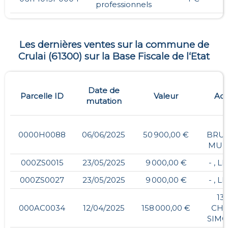
professionnels
Les dernières ventes sur la commune de
Crulai
(
61300
) sur la Base Fiscale de l‘Etat
Date de
Parcelle ID
Valeur
Adr
mutation
0000H0088
06/06/2025
50 900,00 €
BRUY
MUR
000ZS0015
23/05/2025
9 000,00 €
- , L
000ZS0027
23/05/2025
9 000,00 €
- , L
13,
000AC0034
12/04/2025
158 000,00 €
CHA
SIM