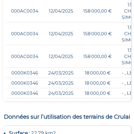
13,
000AC0034
12/04/2025
158 000,00 €
CHA
SIM
13,
000AC0034
12/04/2025
158 000,00 €
CHA
SIM
13,
000AC0034
12/04/2025
158 000,00 €
CHA
SIM
0000K0346
24/03/2025
18 000,00 €
- , L
0000K0346
24/03/2025
18 000,00 €
- , L
0000K0346
24/03/2025
18 000,00 €
- , L
Données sur l’utilisation des terrains de
Crulai
Surface :
22.79 km2