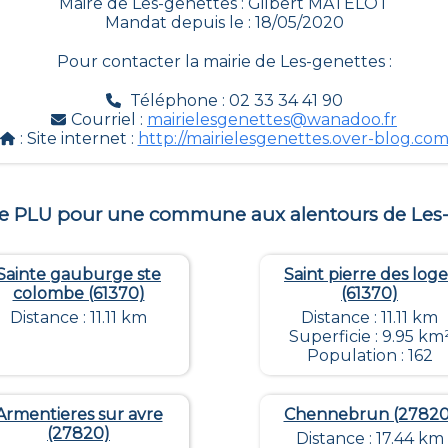
Maire de Les-genettes : Gilbert MATELOT
Mandat depuis le : 18/05/2020
Pour contacter la mairie de
Les-genettes
:
Téléphone : 02 33 34 41 90
Courriel :
mairielesgenettes@wanadoo.fr
: Site internet :
http://mairielesgenettes.over-blog.co
le PLU pour une commune aux alentours de
Les
Sainte gauburge ste
Saint pierre des loge
colombe (61370)
(61370)
Distance : 11.11 km
Distance : 11.11 km
Superficie : 9.95 km
Population : 162
Armentieres sur avre
Chennebrun (27820
(27820)
Distance : 17.44 km