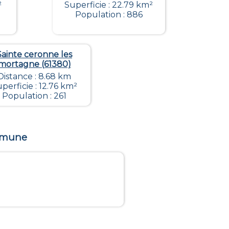
²
Superficie : 22.79 km²
Population : 886
Sainte ceronne les
mortagne (61380)
Distance : 8.68 km
perficie : 12.76 km²
Population : 261
ommune