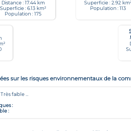
Distance : 17.44 km
Superficie : 2.92 km
Superficie : 6.13 km²
Population : 113
Population : 175
m
km²
0
Su
es sur les risques environnementaux de la c
- Très faible ...
iques
:
ble
: