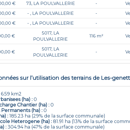
00,00 €
73, LA POULVALLERIE
-
V
00,00 €
- , LA POULVALLERIE
-
V
00,00 €
- , LA POULVALLERIE
-
V
5017, LA
00,00 €
116 m²
V
POULVALLERIE
5017, LA
00,00 €
-
V
POULVALLERIE
nnées sur l’utilisation des terrains de
Les-genett
:
6.59 km2
banisees (ha) :
0
harge Chantier (ha) :
0
 Permanents (ha) :
0
ha) :
185.23 ha (29% de la surface communale)
icole Heterogene (ha) :
81.91 ha (13% de la surface comm
a) :
304.94 ha (47% de la surface communale)