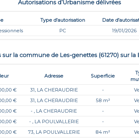
Autorisations d’Urbanisme délivrées
pe
Type d’autorisation
Date d’autorisa
essionnels
PC
19/01/2026
es sur la commune de
Les-genettes
(
61270
) sur la
T
leur
Adresse
Superficie
mut
00,00 €
31, LA CHERAUDRIE
-
V
00,00 €
31, LA CHERAUDRIE
58 m²
V
00,00 €
- , LA CHERAUDRIE
-
V
00,00 €
- , LA POULVALLERIE
-
V
00,00 €
73, LA POULVALLERIE
84 m²
V