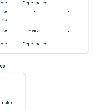
ente
Dépendance
-
ente
-
-
ente
-
-
ente
Maison
5
ente
Dépendance
-
es
unale)