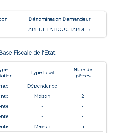
tion
Dénomination Demandeur
EARL DE LA BOUCHARDIERE
 Base Fiscale de l‘Etat
ype
Nbre de
Type local
ation
pièces
ente
Dépendance
-
ente
Maison
2
ente
-
-
ente
-
-
ente
Maison
4