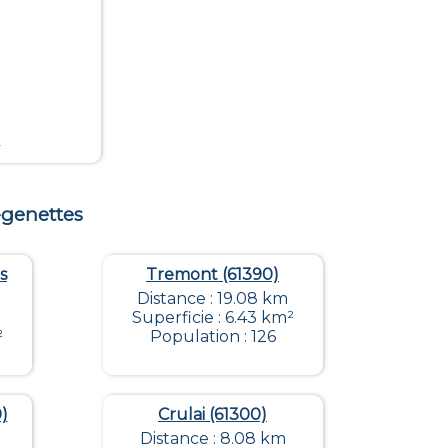
m
-genettes
s
Tremont (61390)
Distance : 19.08 km
Superficie : 6.43 km²
²
Population : 126
)
Crulai (61300)
Distance : 8.08 km