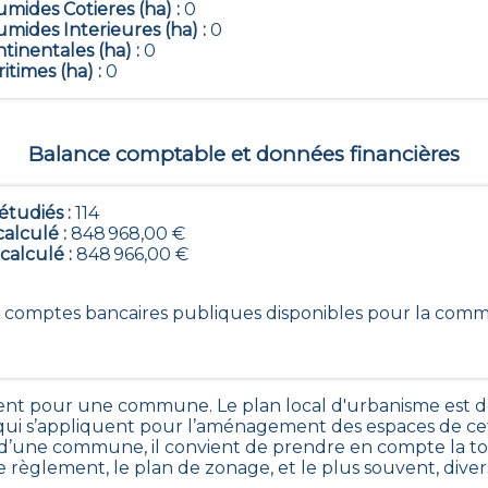
mides Cotieres (ha) :
0
mides Interieures (ha) :
0
tinentales (ha) :
0
itimes (ha) :
0
Balance comptable et données financières
tudiés :
114
calculé :
848 968,00 €
 calculé :
848 966,00 €
114 comptes bancaires publiques disponibles pour la co
nt pour une commune. Le plan local d'urbanisme est dé
s qui s’appliquent pour l’aménagement des espaces de
’une commune, il convient de prendre en compte la tot
le règlement, le plan de zonage, et le plus souvent, dive