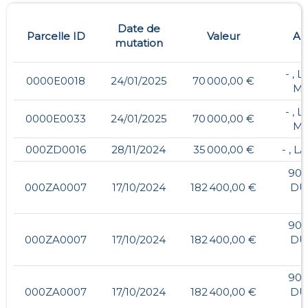
Date de
Parcelle ID
Valeur
Ad
mutation
- , 
0000E0018
24/01/2025
70 000,00 €
MI
- , 
0000E0033
24/01/2025
70 000,00 €
MI
000ZD0016
28/11/2024
35 000,00 €
- , 
900
000ZA0007
17/10/2024
182 400,00 €
DU
900
000ZA0007
17/10/2024
182 400,00 €
DU
900
000ZA0007
17/10/2024
182 400,00 €
DU