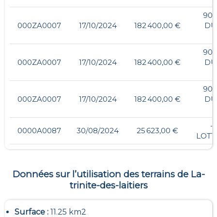
900
000ZA0007
17/10/2024
182 400,00 €
DU
900
000ZA0007
17/10/2024
182 400,00 €
DU
900
000ZA0007
17/10/2024
182 400,00 €
DU
- 
0000A0087
30/08/2024
25 623,00 €
LOTT
Données sur l’utilisation des terrains de
La-
trinite-des-laitiers
Surface :
11.25 km2