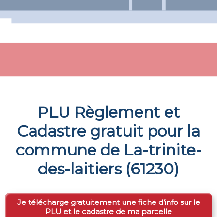
PLU Règlement et
Cadastre gratuit pour la
commune de
La-trinite-
des-laitiers
(
61230
)
Je télécharge gratuitement une fiche d’info sur le
PLU et le cadastre de ma parcelle