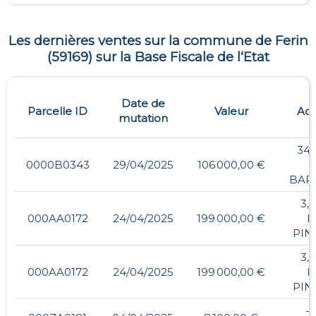
Les dernières ventes sur la commune de
Ferin
(
59169
) sur la Base Fiscale de l‘Etat
Date de
Parcelle ID
Valeur
Adr
mutation
34,
0000B0343
29/04/2025
106 000,00 €
BAP
3,
000AA0172
24/04/2025
199 000,00 €
D
PIN
3,
000AA0172
24/04/2025
199 000,00 €
D
PIN
- 