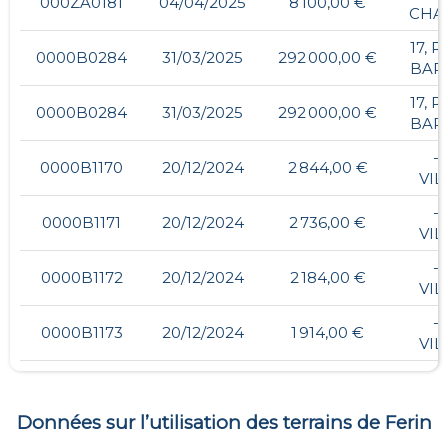
000ZA0181
04/04/2025
8 100,00 €
CHA
17, 
0000B0284
31/03/2025
292 000,00 €
BAP
17, 
0000B0284
31/03/2025
292 000,00 €
BAP
- 
0000B1170
20/12/2024
2 844,00 €
VIL
- 
0000B1171
20/12/2024
2 736,00 €
VIL
- 
0000B1172
20/12/2024
2 184,00 €
VIL
- 
0000B1173
20/12/2024
1 914,00 €
VIL
Données sur l’utilisation des terrains de
Ferin