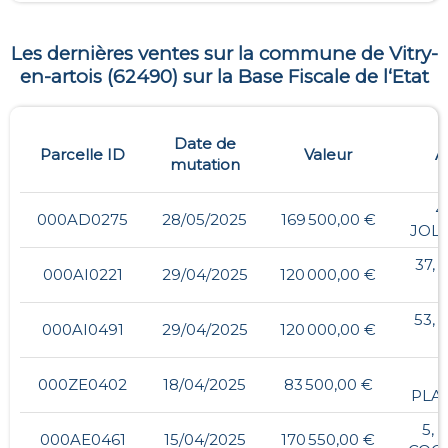
Les dernières ventes sur la commune de
Vitry-
en-artois
(
62490
) sur la Base Fiscale de l‘Etat
Date de
Parcelle ID
Valeur
A
mutation
4
000AD0275
28/05/2025
169 500,00 €
JOLI
37,
000AI0221
29/04/2025
120 000,00 €
53, 
000AI0491
29/04/2025
120 000,00 €
000ZE0402
18/04/2025
83 500,00 €
PLA
5, 
000AE0461
15/04/2025
170 550,00 €