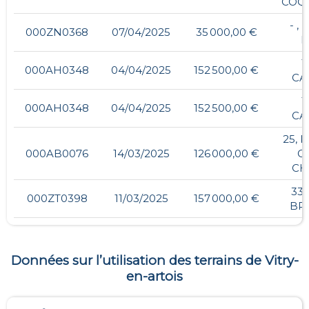
COQ
- ,
000ZN0368
07/04/2025
35 000,00 €
P
1
000AH0348
04/04/2025
152 500,00 €
CA
1
000AH0348
04/04/2025
152 500,00 €
CA
25, 
000AB0076
14/03/2025
126 000,00 €
G
CH
33,
000ZT0398
11/03/2025
157 000,00 €
BR
Données sur l’utilisation des terrains de
Vitry-
en-artois