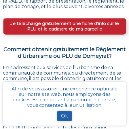
le
PADD
, le rapport de présentation, le règlement, le
plan de zonage, et le plus souvent, diverses annexes.
Je télécharge gratuitement une fiche d’info sur le
PLU et le cadastre de ma parcelle
Comment obtenir gratuitement le Règlement
d’Urbanisme ou PLU de
Domeyrat
?
En s’adressant aux services de l’urbanisme de sa
communauté de communes, ou directement de sa
commune, il est possible
d’obtenir gratuitement les
différents documents du PLU
.
Afin de vous assurer une expérience optimale
Chaque administration locale a pour responsabilité
sur notre site web, nous employons des
de maintenir à jour les documents d’urbanisme de
cookies. En continuant à parcourir notre site,
son périmètre. La Loi impose aussi sa mise à disposition
vous consentez à leur utilisation.
publique et gratuite à toute personne en
demandant la consultation.
Ok
Avec
cadastre-plu.fr
vous pouvez recevoir en
quelques clics, complètement gratuitement, une
fiche PLU simple avec toutes les informations