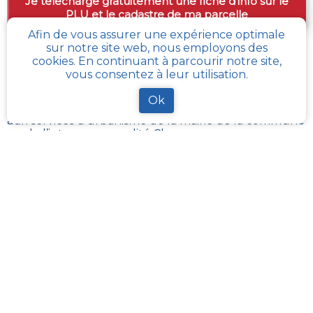
Je télécharge gratuitement une fiche d’info sur le
PLU et le cadastre de ma parcelle
Afin de vous assurer une expérience optimale
sur notre site web, nous employons des
cookies. En continuant à parcourir notre site,
Comment obtenir gratuitement le Règlement
vous consentez à leur utilisation.
d’Urbanisme ou PLU de
Ceaux-d-allegre
?
Ok
Pour
obtenir le PLU gratuitement
,
il faut s’adresser
aux services d'urbanisme de la mairie de la commune
ou de l’intercommunalité Chaque commune
française a pour charge de tenir à jour et à disposition
du publique, le PLU de son territoire. Les services
départementaux ont aussi à charge de rassembler et
contrôler la bonne mise à jour de ces documents
d’urbanisme et de s’assurer de leur bonne
transmission au :
géoportail de l’urbanisme
cadastre-plu.fr
vous propose de recevoir,
gratuitement et directement par e-mail, une fiche
PLU et cadastre avec les informations pertinentes sur
la parcelle de votre choix
.
La plateforme
Urbanease
propose un accès interactif
simplifié à tous les règlements d’urbanisme en