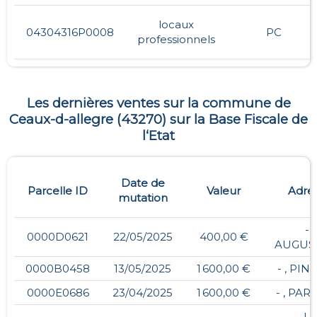
locaux
04304316P0008
PC
professionnels
Les dernières ventes sur la commune de
Ceaux-d-allegre
(
43270
) sur la Base Fiscale de
l‘Etat
Date de
Parcelle ID
Valeur
Adre
mutation
- ,
0000D0621
22/05/2025
400,00 €
AUGUS
0000B0458
13/05/2025
1 600,00 €
- , PI
0000E0686
23/04/2025
1 600,00 €
- , PA
- , 