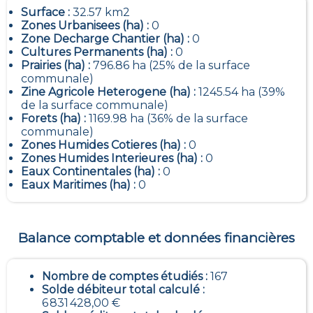
Surface :
32.57 km2
Zones Urbanisees (ha) :
0
Zone Decharge Chantier (ha) :
0
Cultures Permanents (ha) :
0
Prairies (ha) :
796.86 ha (25% de la surface
communale)
Zine Agricole Heterogene (ha) :
1245.54 ha (39%
de la surface communale)
Forets (ha) :
1169.98 ha (36% de la surface
communale)
Zones Humides Cotieres (ha) :
0
Zones Humides Interieures (ha) :
0
Eaux Continentales (ha) :
0
Eaux Maritimes (ha) :
0
Balance comptable et données financières
Nombre de comptes étudiés :
167
Solde débiteur total calculé :
6 831 428,00 €