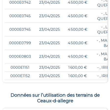
0000E0742
23/04/2025
4 500,00 €
QUERI
- , 
0000E0745
23/04/2025
4 500,00 €
QUERI
- , 
0000E0745
23/04/2025
4 500,00 €
QUERI
- , MA
0000E0799
23/04/2025
4 500,00 €
BA
- , MA
0000E0803
23/04/2025
4 500,00 €
BA
0000E1151
23/04/2025
1 600,00 €
- , IR
0000E1152
23/04/2025
1 600,00 €
- , IR
Données sur l’utilisation des terrains de
Ceaux-d-allegre