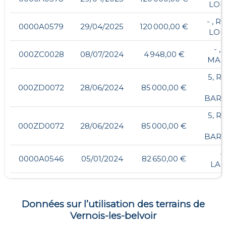
LO
- , 
0000A0579
29/04/2025
120 000,00 €
LO
- ,
000ZC0028
08/07/2024
4 948,00 €
MAL
5, R
000ZD0072
28/06/2024
85 000,00 €
BAR
5, R
000ZD0072
28/06/2024
85 000,00 €
BAR
- 
0000A0546
05/01/2024
82 650,00 €
LA
Données sur l’utilisation des terrains de
Vernois-les-belvoir