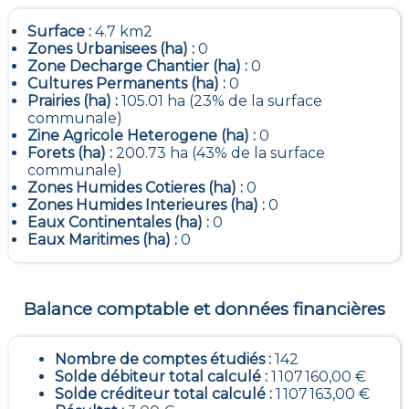
Surface :
4.7 km2
Zones Urbanisees (ha) :
0
Zone Decharge Chantier (ha) :
0
Cultures Permanents (ha) :
0
Prairies (ha) :
105.01 ha (23% de la surface
communale)
Zine Agricole Heterogene (ha) :
0
Forets (ha) :
200.73 ha (43% de la surface
communale)
Zones Humides Cotieres (ha) :
0
Zones Humides Interieures (ha) :
0
Eaux Continentales (ha) :
0
Eaux Maritimes (ha) :
0
Balance comptable et données financières
Nombre de comptes étudiés :
142
Solde débiteur total calculé :
1 107 160,00 €
Solde créditeur total calculé :
1 107 163,00 €