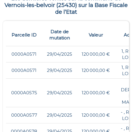
Vernois-les-belvoir
(
25430
) sur la Base Fiscale
de l‘Etat
Date de
Parcelle ID
Valeur
Adr
mutation
1, R
0000A0571
29/04/2025
120 000,00 €
LO
1, R
0000A0571
29/04/2025
120 000,00 €
LO
-
DER
0000A0575
29/04/2025
120 000,00 €
L
MAI
- , 
0000A0577
29/04/2025
120 000,00 €
LO
- , 
0000A0578
29/04/2025
120 000,00 €