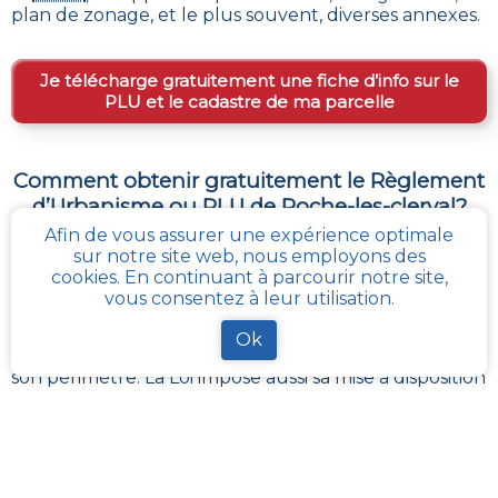
plan de zonage, et le plus souvent, diverses annexes.
Je télécharge gratuitement une fiche d’info sur le
PLU et le cadastre de ma parcelle
Comment obtenir gratuitement le Règlement
d’Urbanisme ou PLU de
Roche-les-clerval
?
Afin de vous assurer une expérience optimale
En s’adressant aux services de l’urbanisme de sa
sur notre site web, nous employons des
communauté de communes, ou directement de sa
cookies. En continuant à parcourir notre site,
commune, il est possible
d’obtenir gratuitement les
vous consentez à leur utilisation.
différents documents du PLU
.
Chaque administration locale a pour responsabilité
Ok
de maintenir à jour les documents d’urbanisme de
son périmètre. La Loi impose aussi sa mise à disposition
publique et gratuite à toute personne en
demandant la consultation.
Avec
cadastre-plu.fr
vous pouvez recevoir en
quelques clics, complètement gratuitement, une
fiche PLU simple avec toutes les informations