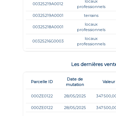
locaux
00325219A0012
professionnels
00325219A0001
terrains
locaux
00325218A0001
professionnels
locaux
00325216G0003
professionnels
Les dernières ven
Date de
Parcelle ID
Valeur
mutation
000ZE0122
28/05/2025
347 500,0
000ZE0122
28/05/2025
347 500,0