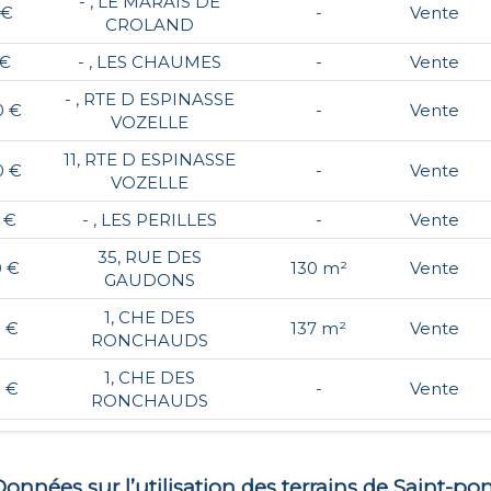
- , LE MARAIS DE
 €
-
Vente
CROLAND
 €
- , LES CHAUMES
-
Vente
- , RTE D ESPINASSE
0 €
-
Vente
VOZELLE
11, RTE D ESPINASSE
0 €
-
Vente
VOZELLE
 €
- , LES PERILLES
-
Vente
35, RUE DES
0 €
130 m²
Vente
GAUDONS
1, CHE DES
0 €
137 m²
Vente
RONCHAUDS
1, CHE DES
0 €
-
Vente
RONCHAUDS
onnées sur l’utilisation des terrains de
Saint-pon