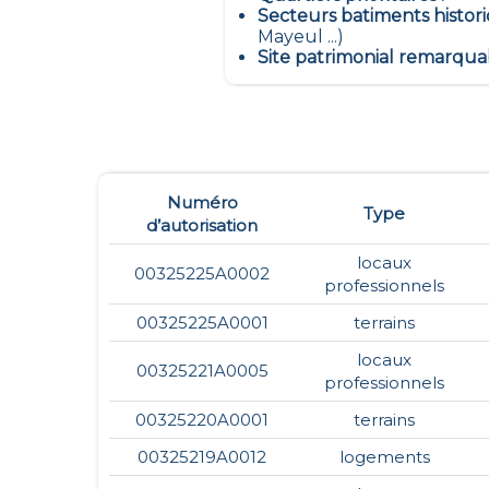
Secteurs batiments histor
Mayeul ...)
Site patrimonial remarqua
Numéro
Type
d’autorisation
locaux
00325225A0002
professionnels
00325225A0001
terrains
locaux
00325221A0005
professionnels
00325220A0001
terrains
00325219A0012
logements