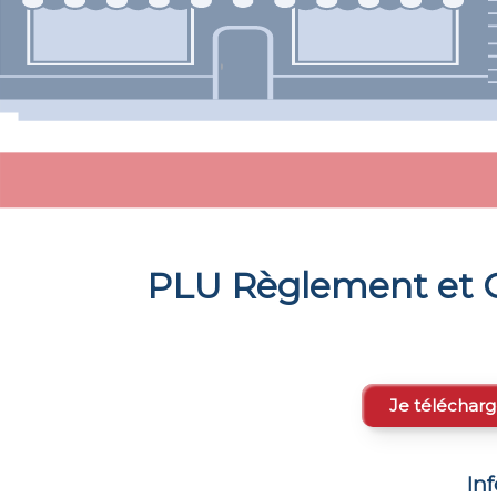
PLU Règlement et C
Je télécharg
In