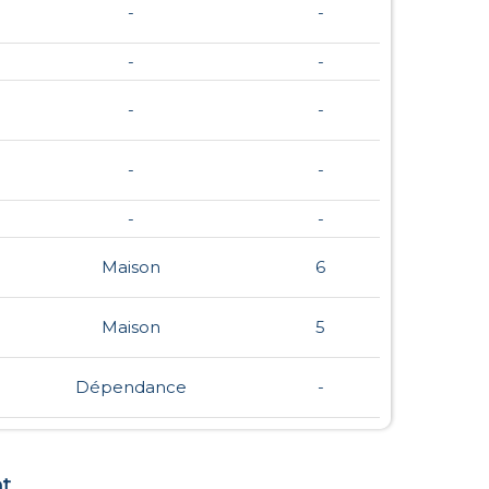
-
-
-
-
-
-
-
-
-
-
Maison
6
Maison
5
Dépendance
-
t