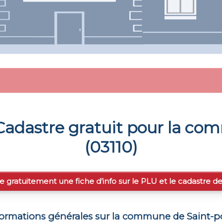
adastre gratuit pour la c
(
03110
)
e gratuitement une fiche d’info sur le PLU et le cadastre d
formations générales sur la commune de
Saint-p