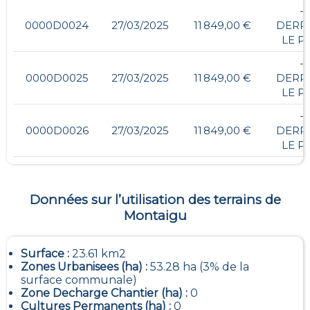
- ,
0000D0024
27/03/2025
11 849,00 €
DERR
LE P
- ,
0000D0025
27/03/2025
11 849,00 €
DERR
LE P
- ,
0000D0026
27/03/2025
11 849,00 €
DERR
LE P
Données sur l’utilisation des terrains de
Montaigu
Surface :
23.61 km2
Zones Urbanisees (ha) :
53.28 ha (3% de la
surface communale)
Zone Decharge Chantier (ha) :
0
Cultures Permanents (ha) :
0