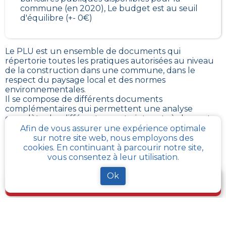
commune (en 2020), Le budget est au seuil
d'équilibre (+- 0€)
Le PLU est un
ensemble de documents qui
répertorie toutes les pratiques autorisées au niveau
de la construction dans une commune
, dans le
respect du paysage local et des normes
environnementales.
Il se compose de différents documents
complémentaires qui permettent une analyse
complète des différentes contraintes et règlements
liés à l’aménagement à l’échelle d’une commune: le
Afin de vous assurer une expérience optimale
rapport de présentation, le
PADD
, le règlement, le
sur notre site web, nous employons des
plan de zonage, et de nombreuses annexes
cookies. En continuant à parcourir notre site,
vous consentez à leur utilisation.
Ok
Je télécharge gratuitement une fiche d’info sur le
PLU et le cadastre de ma parcelle
Comment obtenir gratuitement le Règlement