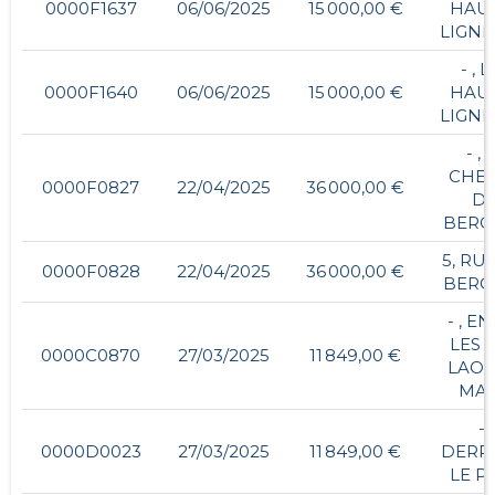
0000F1637
06/06/2025
15 000,00 €
HAU
LIGNI
- , 
0000F1640
06/06/2025
15 000,00 €
HAU
LIGNI
- , 
CHE
0000F0827
22/04/2025
36 000,00 €
D
BERC
5, RU
0000F0828
22/04/2025
36 000,00 €
BERC
- , E
LES 
0000C0870
27/03/2025
11 849,00 €
LAON
MA
- ,
0000D0023
27/03/2025
11 849,00 €
DERR
LE P