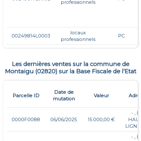
professionnels
locaux
00249814L0003
PC
professionnels
Les dernières ventes sur la commune de
Montaigu
(
02820
) sur la Base Fiscale de l‘Etat
Date de
Parcelle ID
Valeur
Adre
mutation
- , 
0000F0088
06/06/2025
15 000,00 €
HAU
LIGNI
- , 