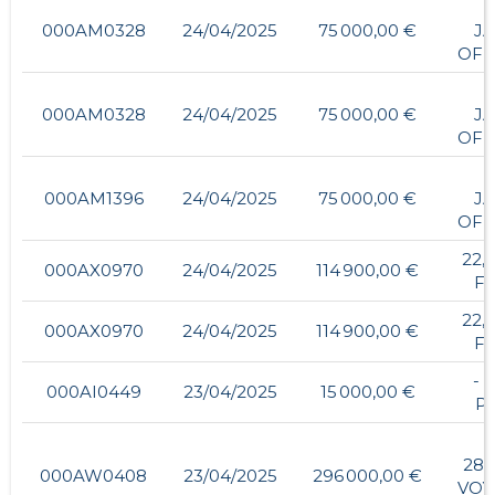
000AM0328
24/04/2025
75 000,00 €
J
OF
000AM0328
24/04/2025
75 000,00 €
J
OF
-
000AM1396
24/04/2025
75 000,00 €
J
OF
22,
000AX0970
24/04/2025
114 900,00 €
FU
22,
000AX0970
24/04/2025
114 900,00 €
FU
- 
000AI0449
23/04/2025
15 000,00 €
P
285
000AW0408
23/04/2025
296 000,00 €
VOY