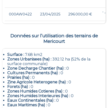
- ,
000AW0422
23/04/2025
296 000,00 €
Données sur l’utilisation des terrains de
Mericourt
Surface :
7.68 km2
Zones Urbanisees (ha) :
392.12 ha (52% de la
surface communale)
Zone Decharge Chantier (ha) :
0
Cultures Permanents (ha) :
0
Prairies (ha) :
0
Zine Agricole Heterogene (ha) :
0
Forets (ha) :
0
Zones Humides Cotieres (ha) :
0
Zones Humides Interieures (ha) :
0
Eaux Continentales (ha) :
0
Eaux Maritimes (ha) :
0