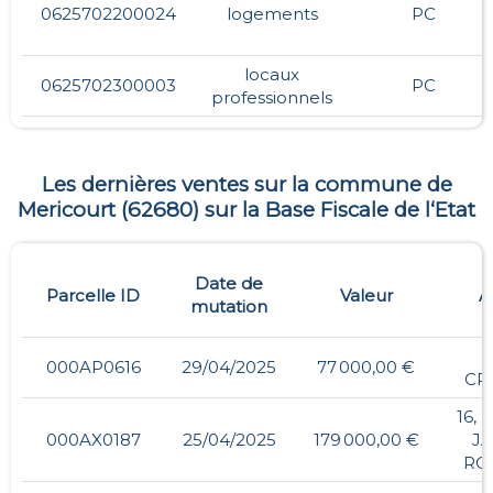
0625702200024
logements
PC
locaux
0625702300003
PC
professionnels
Les dernières ventes sur la commune de
Mericourt
(
62680
) sur la Base Fiscale de l‘Etat
Date de
Parcelle ID
Valeur
A
mutation
000AP0616
29/04/2025
77 000,00 €
CR
16,
000AX0187
25/04/2025
179 000,00 €
J
RO