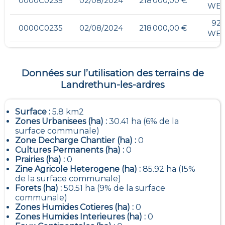
0000C0235
02/08/2024
218 000,00 €
WES
92,
0000C0235
02/08/2024
218 000,00 €
WES
Données sur l’utilisation des terrains de
Landrethun-les-ardres
Surface :
5.8 km2
Zones Urbanisees (ha) :
30.41 ha (6% de la
surface communale)
Zone Decharge Chantier (ha) :
0
Cultures Permanents (ha) :
0
Prairies (ha) :
0
Zine Agricole Heterogene (ha) :
85.92 ha (15%
de la surface communale)
Forets (ha) :
50.51 ha (9% de la surface
communale)
Zones Humides Cotieres (ha) :
0
Zones Humides Interieures (ha) :
0