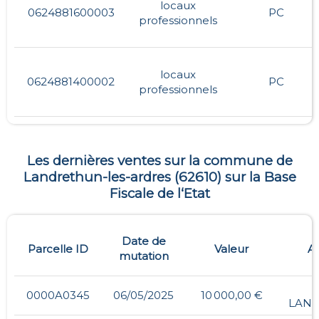
locaux
0624881600003
PC
professionnels
locaux
0624881400002
PC
professionnels
Les dernières ventes sur la commune de
Landrethun-les-ardres
(
62610
) sur la Base
Fiscale de l‘Etat
Date de
Parcelle ID
Valeur
A
mutation
0000A0345
06/05/2025
10 000,00 €
LAN