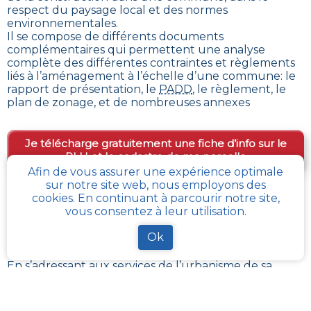
respect du paysage local et des normes
environnementales.
Il se compose de différents documents
complémentaires qui permettent une analyse
complète des différentes contraintes et règlements
liés à l’aménagement à l’échelle d’une commune: le
rapport de présentation, le
PADD
, le règlement, le
plan de zonage, et de nombreuses annexes
Je télécharge gratuitement une fiche d’info sur le
PLU et le cadastre de ma parcelle
Afin de vous assurer une expérience optimale
sur notre site web, nous employons des
cookies. En continuant à parcourir notre site,
Comment obtenir gratuitement le Règlement
vous consentez à leur utilisation.
d’Urbanisme ou PLU de
Landrethun-les-
ardres
?
Ok
En s’adressant aux services de l’urbanisme de sa
communauté de communes, ou directement de sa
commune, il est possible
d’obtenir gratuitement les
différents documents du PLU
.