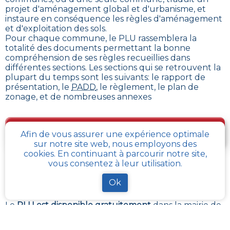
projet d'aménagement global et d'urbanisme, et
instaure en conséquence les règles d'aménagement
et d'exploitation des sols
.
Pour chaque commune, le PLU rassemblera la
totalité des documents permettant la bonne
compréhension de ses règles recueillies dans
différentes sections. Les sections qui se retrouvent la
plupart du temps sont les suivants: le rapport de
présentation, le
PADD
, le règlement, le plan de
zonage, et de nombreuses annexes
Je télécharge gratuitement une fiche d’info sur le
Afin de vous assurer une expérience optimale
PLU et le cadastre de ma parcelle
sur notre site web, nous employons des
cookies. En continuant à parcourir notre site,
vous consentez à leur utilisation.
Comment obtenir gratuitement le Règlement
Ok
d’Urbanisme ou PLU de
Servins
?
Le
PLU est disponible gratuitement
dans la mairie de
votre commune, ou auprès des services de
l’urbanisme de la communauté de communes