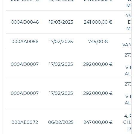
MA
75,
000AD0046
19/03/2025
241 000,00 €
DE
MA
- 
000AA0056
17/02/2025
745,00 €
VAN
273
000AD0007
17/02/2025
292 000,00 €
VIL
AU 
273
000AD0007
17/02/2025
292 000,00 €
VIL
AU 
4, R
000AE0072
06/02/2025
247 000,00 €
CHA
D 