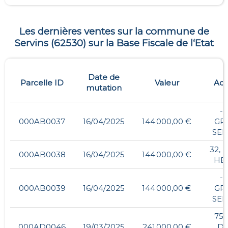
Les dernières ventes sur la commune de
Servins
(
62530
) sur la Base Fiscale de l‘Etat
Date de
Parcelle ID
Valeur
Adr
mutation
- 
000AB0037
16/04/2025
144 000,00 €
GR
SER
32, 
000AB0038
16/04/2025
144 000,00 €
HE
- 
000AB0039
16/04/2025
144 000,00 €
GR
SER
75,
000AD0046
19/03/2025
241 000,00 €
DE