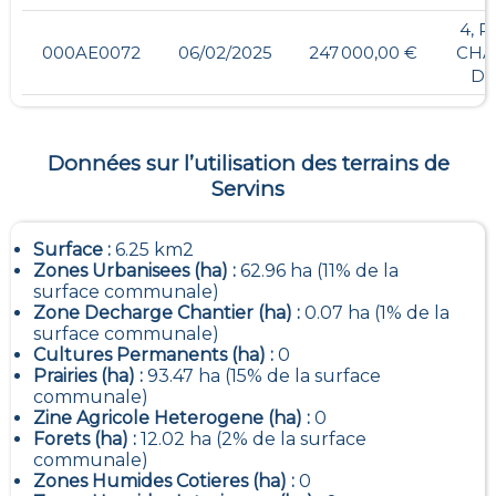
4, R
000AE0072
06/02/2025
247 000,00 €
CHA
D 
Données sur l’utilisation des terrains de
Servins
Surface :
6.25 km2
Zones Urbanisees (ha) :
62.96 ha (11% de la
surface communale)
Zone Decharge Chantier (ha) :
0.07 ha (1% de la
surface communale)
Cultures Permanents (ha) :
0
Prairies (ha) :
93.47 ha (15% de la surface
communale)
Zine Agricole Heterogene (ha) :
0
Forets (ha) :
12.02 ha (2% de la surface
communale)
Zones Humides Cotieres (ha) :
0