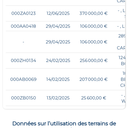
CAR
- , 
000ZA0123
12/06/2025
370 000,00 €
S
000AA0418
29/04/2025
106 000,00 €
- , L
289
-
29/04/2025
106 000,00 €
CAR
124
000ZH0134
24/02/2025
256 000,00 €
BO
18
000AB0069
14/02/2025
207 000,00 €
BE
CH
- ,
000ZB0150
13/02/2025
25 600,00 €
WI
Données sur l’utilisation des terrains de