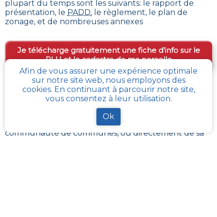
plupart du temps sont les suivants: le rapport de
présentation, le
PADD
, le règlement, le plan de
zonage, et de nombreuses annexes
Je télécharge gratuitement une fiche d’info sur le
PLU et le cadastre de ma parcelle
Afin de vous assurer une expérience optimale
sur notre site web, nous employons des
cookies. En continuant à parcourir notre site,
Comment obtenir gratuitement le Règlement
vous consentez à leur utilisation.
d’Urbanisme ou PLU de
Esquerdes
?
Ok
En s’adressant aux services de l’urbanisme de sa
communauté de communes, ou directement de sa
commune, il est possible
d’obtenir gratuitement les
différents documents du PLU
.
Chaque administration locale a pour responsabilité
de maintenir à jour les documents d’urbanisme de
son périmètre. La Loi impose aussi sa mise à disposition
publique et gratuite à toute personne en
demandant la consultation.
Avec
cadastre-plu.fr
vous pouvez recevoir en
quelques clics, complètement gratuitement, une