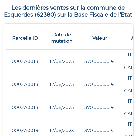
Les dernières ventes sur la commune de
Esquerdes
(
62380
) sur la Base Fiscale de l‘Etat
Date de
Parcelle ID
Valeur
A
mutation
111
000ZA0018
12/06/2025
370 000,00 €
CAR
111
000ZA0018
12/06/2025
370 000,00 €
CAR
111
000ZA0018
12/06/2025
370 000,00 €
CAR
111
000ZA0018
12/06/2025
370 000,00 €