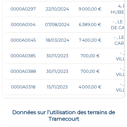
4, 
0000A0297
22/10/2024
9 000,00 €
HUBER
- , LE
0000A0104
07/08/2024
6 389,00 €
DE CA
- , LE
0000A0045
18/03/2024
7 400,00 €
CARO
- , 
0000A0385
30/11/2023
700,00 €
VILL
- , 
0000A0388
30/11/2023
700,00 €
VILL
- , 
0000A0318
15/11/2023
4 000,00 €
VILL
Données sur l’utilisation des terrains de
Tramecourt