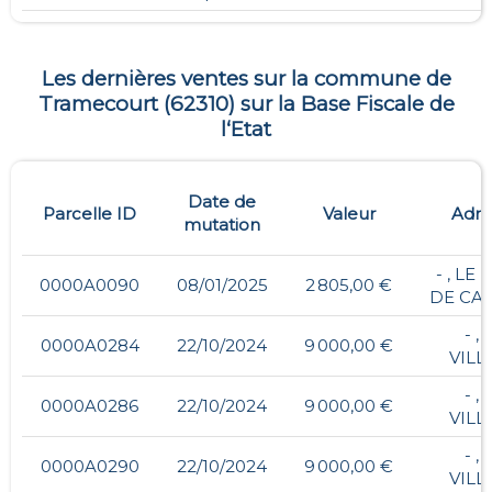
Les dernières ventes sur la commune de
Tramecourt
(
62310
) sur la Base Fiscale de
l‘Etat
Date de
Parcelle ID
Valeur
Adre
mutation
- , LE
0000A0090
08/01/2025
2 805,00 €
DE CA
- , 
0000A0284
22/10/2024
9 000,00 €
VILL
- , 
0000A0286
22/10/2024
9 000,00 €
VILL
- , 
0000A0290
22/10/2024
9 000,00 €
VILL