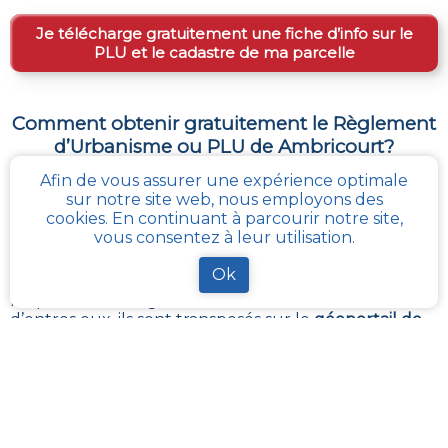
Je télécharge gratuitement une fiche d’info sur le
PLU et le cadastre de ma parcelle
Comment obtenir gratuitement le Règlement
d’Urbanisme ou PLU de
Ambricourt
?
Afin de vous assurer une expérience optimale
Le
PLU est disponible gratuitement
dans la mairie de
sur notre site web, nous employons des
votre commune, ou auprès des services de
cookies. En continuant à parcourir notre site,
l’urbanisme de la communauté de communes
vous consentez à leur utilisation.
référentes.
Il revient à ces administrations de maintenir à jour les
Ok
différents documents du PLUI ou du PLUI que sont :
les plans et les règlements et annexes. Pour certains
d’entres eux, ils sont transposés sur le
géoportail de
l’urbanisme
La solution la plus simple reste
cadastre-plu.fr
ou
mon-cadastre.fr
. Grâce à ces plateformes 100%
gratuites, téléchargez en quelques clics votre fiche
PLU reprenant les informations de la parcelle qui
vous intéresse
.