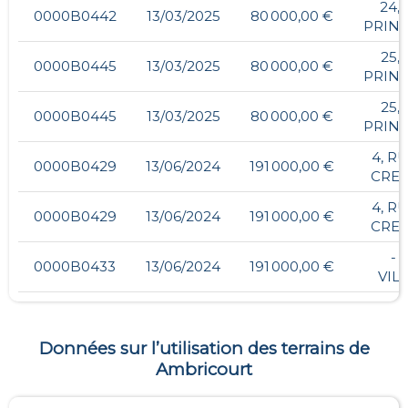
24,
0000B0442
13/03/2025
80 000,00 €
PRINC
25,
0000B0445
13/03/2025
80 000,00 €
PRINC
25,
0000B0445
13/03/2025
80 000,00 €
PRINC
4, R
0000B0429
13/06/2024
191 000,00 €
CREP
4, R
0000B0429
13/06/2024
191 000,00 €
CREP
- ,
0000B0433
13/06/2024
191 000,00 €
VIL
Données sur l’utilisation des terrains de
Ambricourt