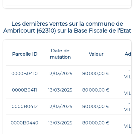
Les dernières ventes sur la commune de
Ambricourt
(
62310
) sur la Base Fiscale de l‘Etat
Date de
Parcelle ID
Valeur
Adr
mutation
- ,
0000B0410
13/03/2025
80 000,00 €
VIL
- ,
0000B0411
13/03/2025
80 000,00 €
VIL
- ,
0000B0412
13/03/2025
80 000,00 €
VIL
- ,
0000B0440
13/03/2025
80 000,00 €
VIL