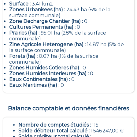
Surface :
3.41 km2
Zones Urbanisees (ha) :
24.43 ha (8% de la
surface communale)
Zone Decharge Chantier (ha) :
0
Cultures Permanents (ha) :
0
Prairies (ha) :
95.01 ha (28% de la surface
communale)
Zine Agricole Heterogene (ha) :
14.87 ha (5% de
la surface communale)
Forets (ha) :
0.07 ha (1% de la surface
communale)
Zones Humides Cotieres (ha) :
0
Zones Humides Interieures (ha) :
0
Eaux Continentales (ha) :
0
Eaux Maritimes (ha) :
0
Balance comptable et données financières
Nombre de comptes étudiés :
115
Solde débiteur total calculé :
1 546 247,00 €
Solde créditeur total calculé :