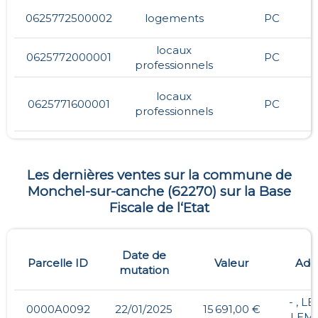
0625772500002
logements
PC
locaux
0625772000001
PC
professionnels
locaux
0625771600001
PC
professionnels
Les dernières ventes sur la commune de
Monchel-sur-canche
(
62270
) sur la Base
Fiscale de l‘Etat
Date de
Parcelle ID
Valeur
Adr
mutation
- , L
0000A0092
22/01/2025
15 691,00 €
LEM