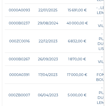
- , L
0000A0093
22/01/2025
15 691,00 €
LEM
- ,
0000B0237
29/08/2024
40 000,00 €
VIL
- ,
PLA
000ZC0016
22/12/2023
6 832,00 €
DU 
LIS
- ,
0000B0267
26/09/2023
1 870,00 €
VIL
- ,
0000A0391
17/04/2023
17 000,00 €
FON
BOU
- ,
PLA
000ZB0007
06/04/2023
5 000,00 €
DU 
LEM