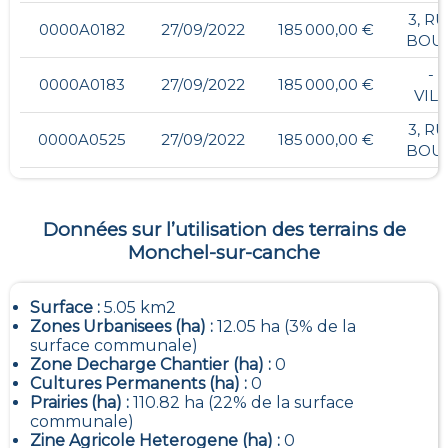
3, R
0000A0182
27/09/2022
185 000,00 €
BOU
- ,
0000A0183
27/09/2022
185 000,00 €
VIL
3, R
0000A0525
27/09/2022
185 000,00 €
BOU
Données sur l’utilisation des terrains de
Monchel-sur-canche
Surface :
5.05 km2
Zones Urbanisees (ha) :
12.05 ha (3% de la
surface communale)
Zone Decharge Chantier (ha) :
0
Cultures Permanents (ha) :
0
Prairies (ha) :
110.82 ha (22% de la surface
communale)
Zine Agricole Heterogene (ha) :
0