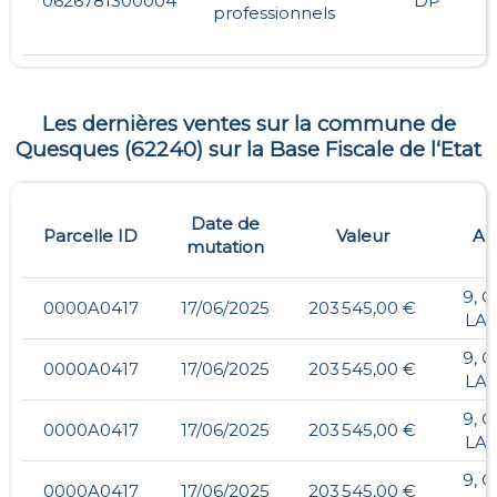
0626781300004
DP
professionnels
Les dernières ventes sur la commune de
Quesques
(
62240
) sur la Base Fiscale de l‘Etat
Date de
Parcelle ID
Valeur
Ad
mutation
9, 
0000A0417
17/06/2025
203 545,00 €
LA 
9, 
0000A0417
17/06/2025
203 545,00 €
LA 
9, 
0000A0417
17/06/2025
203 545,00 €
LA 
9, 
0000A0417
17/06/2025
203 545,00 €