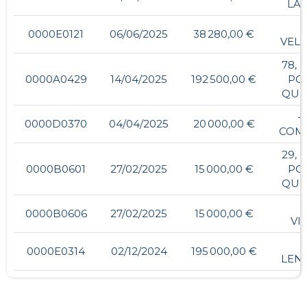
LA 
0000E0121
06/06/2025
38 280,00 €
VEL
78, 
0000A0429
14/04/2025
192 500,00 €
PO
QUE
- 
0000D0370
04/04/2025
20 000,00 €
COM
29, 
0000B0601
27/02/2025
15 000,00 €
PO
QUE
-
0000B0606
27/02/2025
15 000,00 €
VI
0000E0314
02/12/2024
195 000,00 €
LEN