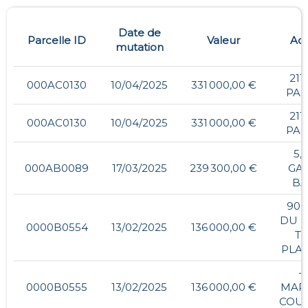
Date de
Parcelle ID
Valeur
Adr
mutation
211
000AC0130
10/04/2025
331 000,00 €
PAR
211
000AC0130
10/04/2025
331 000,00 €
PAR
5,
000AB0089
17/03/2025
239 300,00 €
GA
BA
900
DU P
0000B0554
13/02/2025
136 000,00 €
TR
PLA
- 
0000B0555
13/02/2025
136 000,00 €
MARA
COU