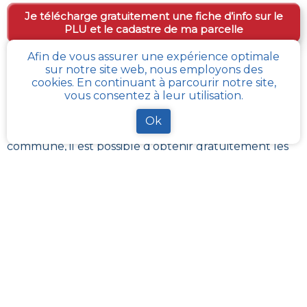
Je télécharge gratuitement une fiche d’info sur le
PLU et le cadastre de ma parcelle
Afin de vous assurer une expérience optimale
sur notre site web, nous employons des
Comment obtenir gratuitement le Règlement
cookies. En continuant à parcourir notre site,
d’Urbanisme ou PLU de
Frethun
?
vous consentez à leur utilisation.
En s’adressant aux services de l’urbanisme de sa
Ok
communauté de communes, ou directement de sa
commune, il est possible
d’obtenir gratuitement les
différents documents du PLU
.
Chaque administration locale a pour responsabilité
de maintenir à jour les documents d’urbanisme de
son périmètre. La Loi impose aussi sa mise à disposition
publique et gratuite à toute personne en
demandant la consultation.
Avec
cadastre-plu.fr
vous pouvez recevoir en
quelques clics, complètement gratuitement, une
fiche PLU simple avec toutes les informations
nécessaires à vos projets : vendre, acheter ou faire
des travaux
.