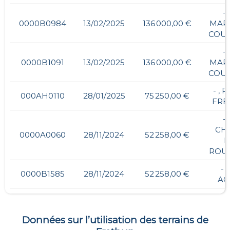
- 
0000B0984
13/02/2025
136 000,00 €
MARA
COU
- 
0000B1091
13/02/2025
136 000,00 €
MARA
COU
- , 
000AH0110
28/01/2025
75 250,00 €
FRE
- 
CH
0000A0060
28/11/2024
52 258,00 €
D
ROUL
- 
0000B1585
28/11/2024
52 258,00 €
AC
Données sur l’utilisation des terrains de