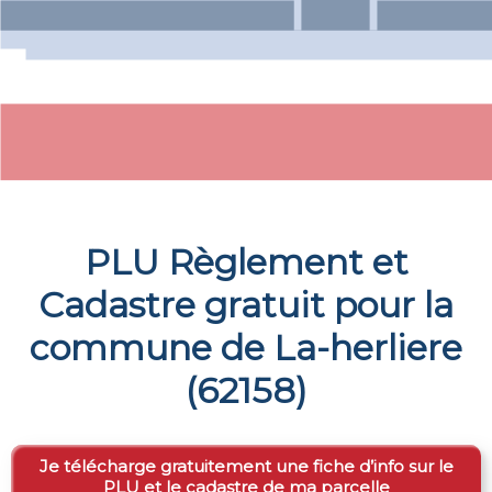
PLU Règlement et
Cadastre gratuit pour la
commune de
La-herliere
(
62158
)
Je télécharge gratuitement une fiche d’info sur le
PLU et le cadastre de ma parcelle