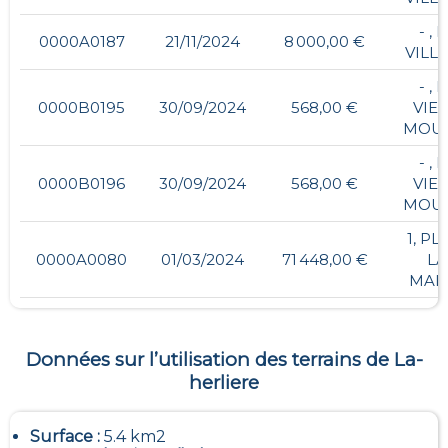
- , 
0000A0187
21/11/2024
8 000,00 €
VILL
- , 
0000B0195
30/09/2024
568,00 €
VIE
MOU
- , 
0000B0196
30/09/2024
568,00 €
VIE
MOU
1, PL
0000A0080
01/03/2024
71 448,00 €
LA
MAIR
Données sur l’utilisation des terrains de
La-
herliere
Surface :
5.4 km2