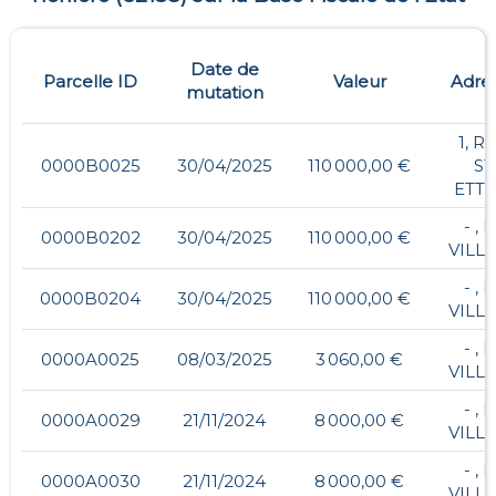
Date de
Parcelle ID
Valeur
Adre
mutation
1, R
0000B0025
30/04/2025
110 000,00 €
ST
ETT
- , 
0000B0202
30/04/2025
110 000,00 €
VILL
- , 
0000B0204
30/04/2025
110 000,00 €
VILL
- , 
0000A0025
08/03/2025
3 060,00 €
VILL
- , 
0000A0029
21/11/2024
8 000,00 €
VILL
- , 
0000A0030
21/11/2024
8 000,00 €
VILL