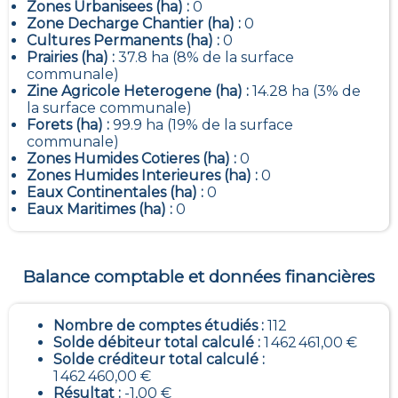
Zones Urbanisees (ha) :
0
Zone Decharge Chantier (ha) :
0
Cultures Permanents (ha) :
0
Prairies (ha) :
37.8 ha (8% de la surface
communale)
Zine Agricole Heterogene (ha) :
14.28 ha (3% de
la surface communale)
Forets (ha) :
99.9 ha (19% de la surface
communale)
Zones Humides Cotieres (ha) :
0
Zones Humides Interieures (ha) :
0
Eaux Continentales (ha) :
0
Eaux Maritimes (ha) :
0
Balance comptable et données financières
Nombre de comptes étudiés :
112
Solde débiteur total calculé :
1 462 461,00 €
Solde créditeur total calculé :
1 462 460,00 €
Résultat :
-1,00 €