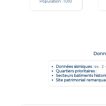
Population : 1 010
Donné
Données sismiques
:
ex : 2 -
Quartiers prioritaires
:
Secteurs batiments histor
Site patrimonial remarqua