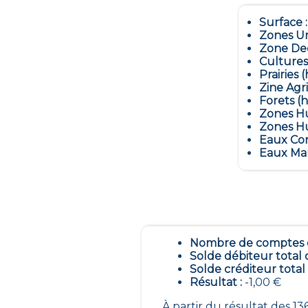
Surface 
Zones Ur
Zone Dec
Cultures
Prairies (
Zine Agr
Forets (h
Zones Hu
Zones Hu
Eaux Con
Eaux Mar
Nombre de comptes é
Solde débiteur total 
Solde créditeur total
Résultat :
-1,00 €
À partir du résultat des 