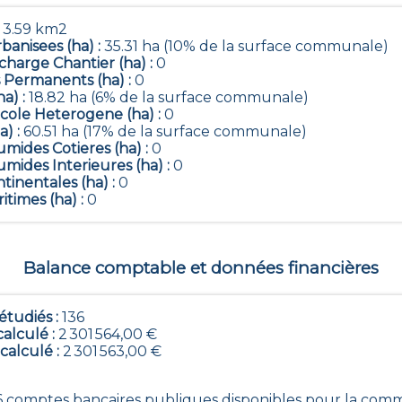
:
3.59 km2
banisees (ha) :
35.31 ha (10% de la surface communale)
harge Chantier (ha) :
0
 Permanents (ha) :
0
ha) :
18.82 ha (6% de la surface communale)
icole Heterogene (ha) :
0
a) :
60.51 ha (17% de la surface communale)
mides Cotieres (ha) :
0
mides Interieures (ha) :
0
tinentales (ha) :
0
itimes (ha) :
0
Balance comptable et données financières
tudiés :
136
calculé :
2 301 564,00 €
 calculé :
2 301 563,00 €
136 comptes bancaires publiques disponibles pour la com