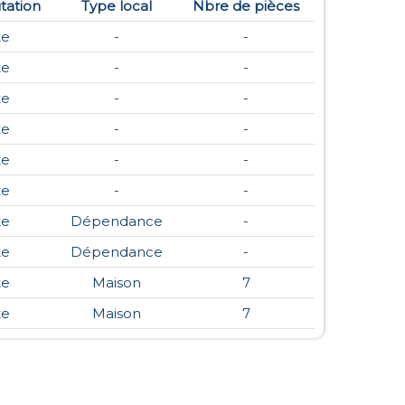
tation
Type local
Nbre de pièces
te
-
-
te
-
-
te
-
-
te
-
-
te
-
-
te
-
-
te
Dépendance
-
te
Dépendance
-
te
Maison
7
te
Maison
7