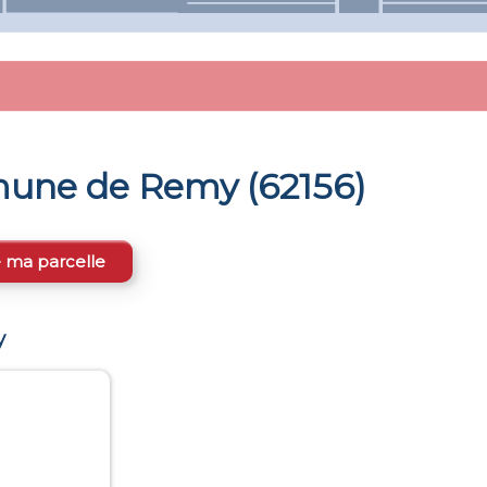
mmune de
Remy
(
62156
)
e ma parcelle
y