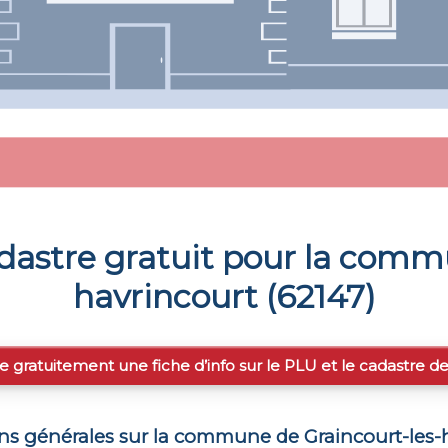
dastre gratuit pour la com
havrincourt
(
62147
)
e gratuitement une fiche d’info sur le PLU et le cadastre d
ons générales sur la commune de
Graincourt-les-