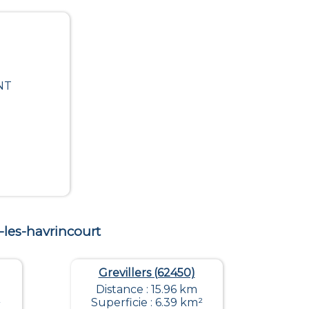
NT
-les-havrincourt
Grevillers (62450)
Distance : 15.96 km
²
Superficie : 6.39 km²