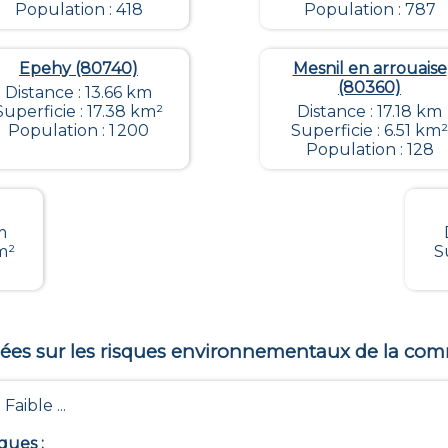
Population : 418
Population : 787
Epehy (80740)
Mesnil en arrouaise
(80360)
Distance : 13.66 km
Superficie : 17.38 km²
Distance : 17.18 km
Population : 1 200
Superficie : 6.51 km²
Population : 128
m
m²
S
es sur les risques environnementaux de la c
 Faible ...
iques
: