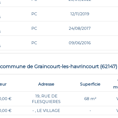
s
PC
12/11/2019
s
PC
24/08/2017
s
PC
09/06/2016
s
 la commune de
Graincourt-les-havrincourt
(
62147
)
eur
Adresse
Superficie
mu
19, RUE DE
0,00 €
68 m²
FLESQUIERES
0,00 €
- , LE VILLAGE
-