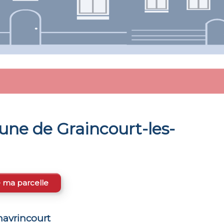
mune de
Graincourt-les-
e ma parcelle
havrincourt