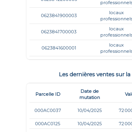
professionnel
locaux
0623841900003
professionnel
locaux
0623841700003
professionnel
locaux
0623841600001
professionnel
Les dernières ventes sur
Date de
Parcelle ID
Val
mutation
000AC0037
10/04/2025
72 00
000AC0125
10/04/2025
72 00