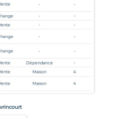
Vente
-
-
change
-
-
Vente
-
-
change
-
-
change
-
-
Vente
Dépendance
-
Vente
Maison
4
Vente
Maison
4
vrincourt