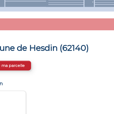
mune de
Hesdin
(
62140
)
e ma parcelle
n