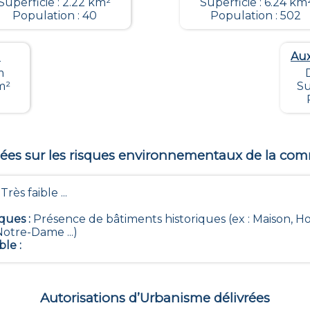
Superficie : 2.22 km²
Superficie : 6.24 km
Population : 40
Population : 502
)
Aux
m
m²
Su
es sur les risques environnementaux de la c
- Très faible ...
iques
:
Présence de bâtiments historiques (ex : Maison, Ho
Notre-Dame ...)
ble
:
Autorisations d’Urbanisme délivrées