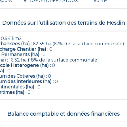
0,00 €
8, RUE ANDREE PATOUX
50 m²
Données sur l’utilisation des terrains de
Hesdin
:
0.94 km2
banisees (ha) :
62.35 ha (67% de la surface communale)
harge Chantier (ha) :
0
 Permanents (ha) :
0
ha) :
16.32 ha (18% de la surface communale)
icole Heterogene (ha) :
0
a) :
0
mides Cotieres (ha) :
0
mides Interieures (ha) :
0
tinentales (ha) :
0
itimes (ha) :
0
Balance comptable et données financières