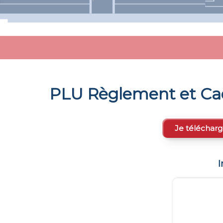
PLU Règlement et Ca
Je télécharg
I