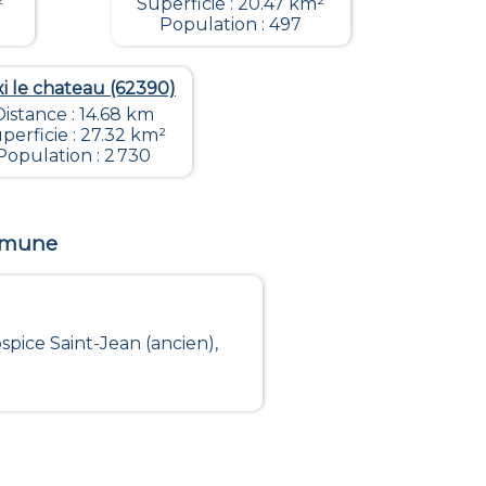
²
Superficie : 20.47 km²
Population : 497
i le chateau (62390)
Distance : 14.68 km
perficie : 27.32 km²
Population : 2 730
ommune
spice Saint-Jean (ancien),