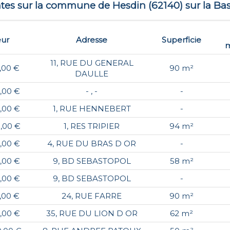
entes sur la commune de
Hesdin
(
62140
) sur la Ba
eur
Adresse
Superficie
m
11, RUE DU GENERAL
,00 €
90 m²
DAULLE
,00 €
- , -
-
,00 €
1, RUE HENNEBERT
-
0,00 €
1, RES TRIPIER
94 m²
,00 €
4, RUE DU BRAS D OR
-
,00 €
9, BD SEBASTOPOL
58 m²
,00 €
9, BD SEBASTOPOL
-
,00 €
24, RUE FARRE
90 m²
,00 €
35, RUE DU LION D OR
62 m²