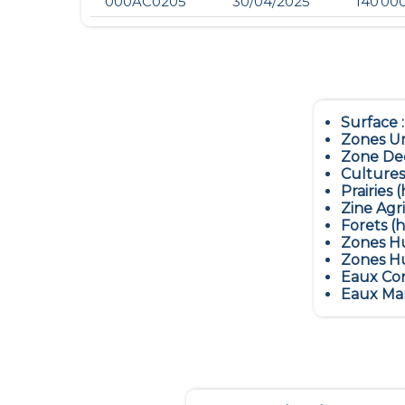
000AC0205
30/04/2025
140 00
Surface 
Zones Ur
Zone Dec
Cultures
Prairies (
Zine Agr
Forets (h
Zones Hu
Zones Hu
Eaux Con
Eaux Mar