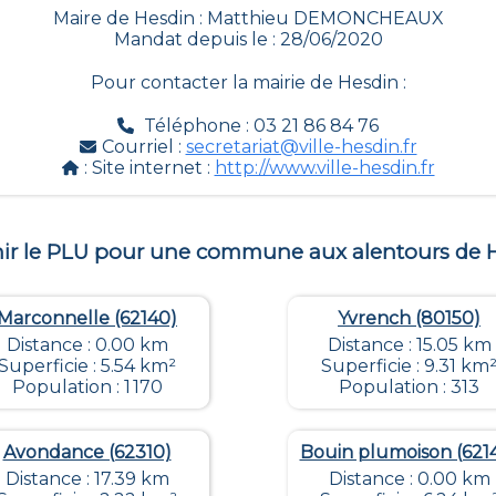
Maire de Hesdin : Matthieu DEMONCHEAUX
Mandat depuis le : 28/06/2020
Pour contacter la mairie de
Hesdin
:
Téléphone : 03 21 86 84 76
Courriel :
secretariat@ville-hesdin.fr
: Site internet :
http://www.ville-hesdin.fr
ir le PLU pour une commune aux alentours de
Marconnelle (62140)
Yvrench (80150)
Distance : 0.00 km
Distance : 15.05 km
Superficie : 5.54 km²
Superficie : 9.31 km
Population : 1 170
Population : 313
Avondance (62310)
Bouin plumoison (621
Distance : 17.39 km
Distance : 0.00 km