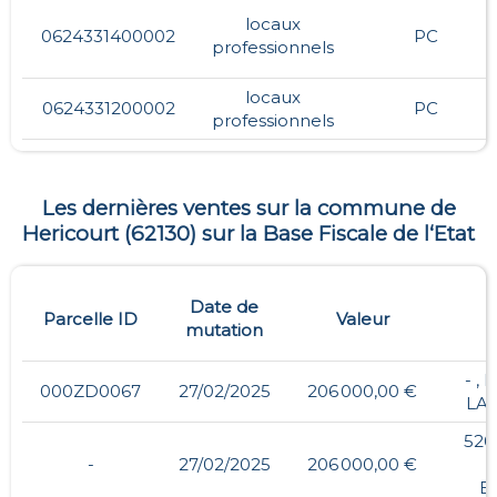
locaux
0624331400002
PC
professionnels
locaux
0624331200002
PC
professionnels
Les dernières ventes sur la commune de
Hericourt
(
62130
) sur la Base Fiscale de l‘Etat
Date de
Parcelle ID
Valeur
mutation
- ,
000ZD0067
27/02/2025
206 000,00 €
LA
520
-
27/02/2025
206 000,00 €
B