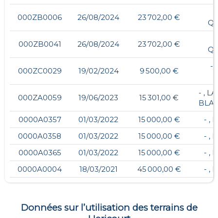
000ZB0006
26/08/2024
23 702,00 €
Q
000ZB0041
26/08/2024
23 702,00 €
Q
- 
000ZC0029
19/02/2024
9 500,00 €
- , L
000ZA0059
19/06/2023
15 301,00 €
BLA
0000A0357
01/03/2022
15 000,00 €
- ,
0000A0358
01/03/2022
15 000,00 €
- ,
0000A0365
01/03/2022
15 000,00 €
- ,
0000A0004
18/03/2021
45 000,00 €
- ,
Données sur l’utilisation des terrains de