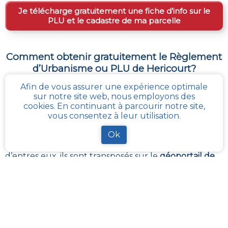
Je télécharge gratuitement une fiche d’info sur le
PLU et le cadastre de ma parcelle
Comment obtenir gratuitement le Règlement
d’Urbanisme ou PLU de
Hericourt
?
Afin de vous assurer une expérience optimale
Le
PLU est disponible gratuitement
dans la mairie de
sur notre site web, nous employons des
votre commune, ou auprès des services de
cookies. En continuant à parcourir notre site,
l’urbanisme de la communauté de communes
vous consentez à leur utilisation.
référentes.
Il revient à ces administrations de maintenir à jour les
Ok
différents documents du PLUI ou du PLUI que sont :
les plans et les règlements et annexes. Pour certains
d’entres eux, ils sont transposés sur le
géoportail de
l’urbanisme
La solution la plus simple reste
cadastre-plu.fr
ou
mon-cadastre.fr
. Grâce à ces plateformes 100%
gratuites, téléchargez en quelques clics votre fiche
PLU reprenant les informations de la parcelle qui
vous intéresse
.